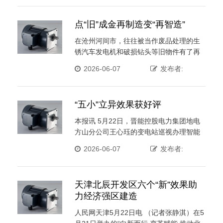
点“旧”成金再制造变“再智造”
在沧州河间市，往往被当作废品处理的生
锈汽车发电机和破损钻头等旧物件有了再
使用价值：经由神奇的工艺 ···
2026-06-07
发布者:
“五小”立异效果获好评
本报讯 5月22日，晋能控股电力集团地电
方山分公司王心珏的变电站巡视办理智能
化VR-H5体系和高 ···
2026-06-07
发布者:
天津北辰开发区六个“新”效果助
力经济强区建造
人民网天津5月22日电 （记者张静淇）在5