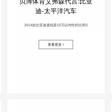
贝博体育艾弗森代言:比亚
迪-太平洋汽车
2014款比亚迪速锐是10万以内性价比突出的家用车型
查看更多
更高、故障率更低、适配性更强的优势，已成为市政管网改