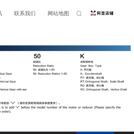
讯
联系我们
网站地图