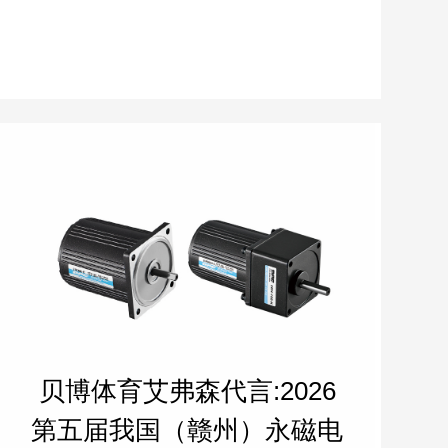
贝博体育艾弗森代言:2026
第五届我国（赣州）永磁电