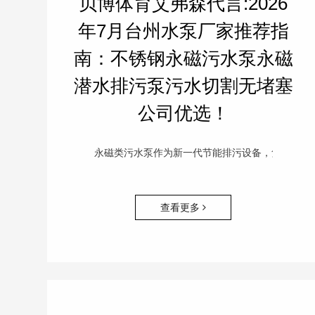
贝博体育艾弗森代言:2026
年7月台州水泵厂家推荐指
南：不锈钢永磁污水泵永磁
潜水排污泵污水切割无堵塞
公司优选！
永磁类污水泵作为新一代节能排污设备，凭借能效
查看更多