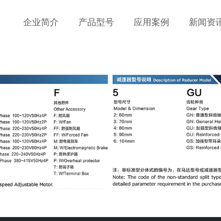
企业简介
产品型号
应用案例
新闻资