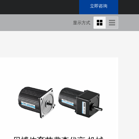
立即咨询
显示方式