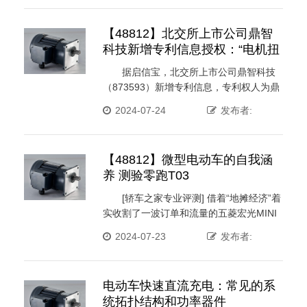
【48812】北交所上市公司鼎智
科技新增专利信息授权：“电机扭
矩测验设备”
据启信宝，北交所上市公司鼎智科技
（873593）新增专利信息，专利权人为鼎
智科技，发明人是李围、 ···
2024-07-24
发布者:
【48812】微型电动车的自我涵
养 测验零跑T03
[轿车之家专业评测] 借着“地摊经济”着
实收割了一波订单和流量的五菱宏光MINI
EV，靠的是针 ···
2024-07-23
发布者:
电动车快速直流充电：常见的系
统拓扑结构和功率器件