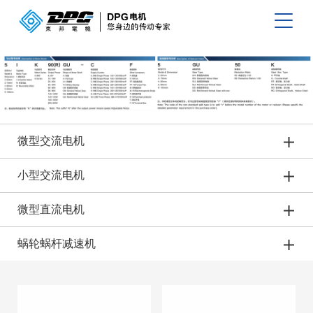
微型交流电机
小型交流电机
微型直流电机
蜗轮蜗杆减速机