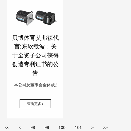
贝博体育艾弗森代
言:东软载波：关
于全资子公司获得
创造专利证书的公
告
本公司及董事会全体成员确保公告内容实在、精确和完好，没有
查看更多
<<
<
98
99
100
101
>
>>