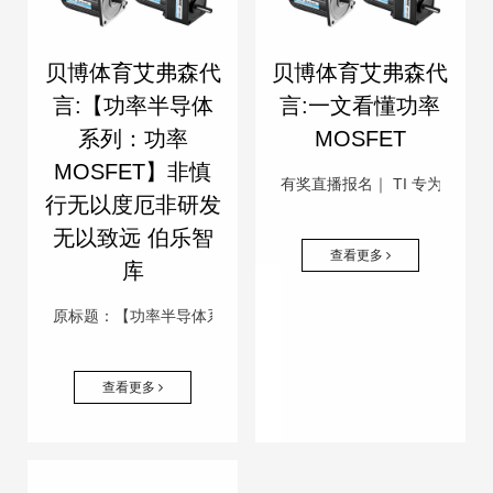
贝博体育艾弗森代
贝博体育艾弗森代
言:【功率半导体
言:一文看懂功率
系列：功率
MOSFET
MOSFET】非慎
有奖直播报名｜ TI 专为汽车应
行无以度厄非研发
无以致远 伯乐智
查看更多
库
原标题：【功率半导体系列：功率MOSFET】非慎行无以度厄，
查看更多