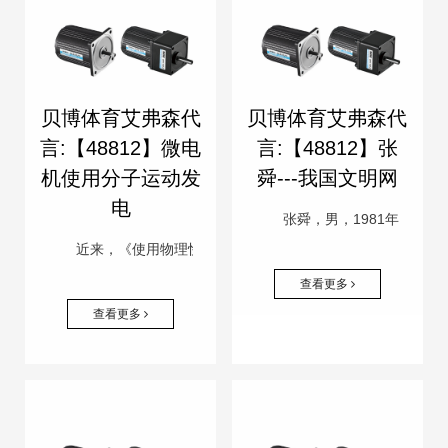
贝博体育艾弗森代
贝博体育艾弗森代
言:【48812】微电
言:【48812】张
机使用分子运动发
舜---我国文明网
电
张舜，男，1981年12月出
近来，《使用物理快报-资料》报导了一种微型发电机，能够
查看更多
查看更多