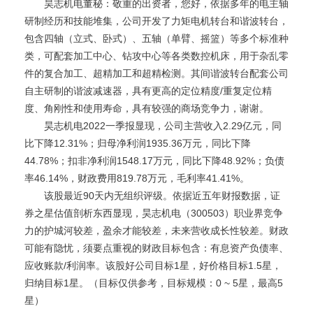
昊志机电董秘：敬重的出资者，您好，依据多年的电主轴
研制经历和技能堆集，公司开发了力矩电机转台和谐波转台，
包含四轴（立式、卧式）、五轴（单臂、摇篮）等多个标准种
类，可配套加工中心、钻攻中心等各类数控机床，用于杂乱零
件的复合加工、超精加工和超精检测。其间谐波转台配套公司
自主研制的谐波减速器，具有更高的定位精度/重复定位精
度、角刚性和使用寿命，具有较强的商场竞争力，谢谢。
昊志机电2022一季报显现，公司主营收入2.29亿元，同
比下降12.31%；归母净利润1935.36万元，同比下降
44.78%；扣非净利润1548.17万元，同比下降48.92%；负债
率46.14%，财政费用819.78万元，毛利率41.41%。
该股最近90天内无组织评级。依据近五年财报数据，证
券之星估值剖析东西显现，昊志机电（300503）职业界竞争
力的护城河较差，盈余才能较差，未来营收成长性较差。财政
可能有隐忧，须要点重视的财政目标包含：有息资产负债率、
应收账款/利润率。该股好公司目标1星，好价格目标1.5星，
归纳目标1星。（目标仅供参考，目标规模：0 ~ 5星，最高5
星）