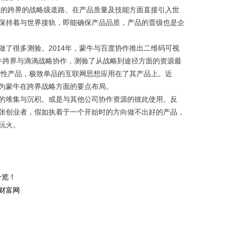
的跨界的战略级道路。在产品质量及技能方面直接引入世
保持着与世界接轨，即能确保产品品质，产品的晋级也是企
很多测验。2014年，蒙牛与百度协作推出二维码可视
，蒙牛跨界与滴滴战略协作，测验了从战略到途径方面的资源最
制性产品，极致单品的互联网思想应用在了其产品上。近
成为蒙牛在跨界战略方面的要点布局。
堆集与沉积。或是与其他公司协作资源的彼此使用。反
张创业者，假如执着于一个开始时的方向做不出好的产品，
玩火。
！
一览！
方财富网