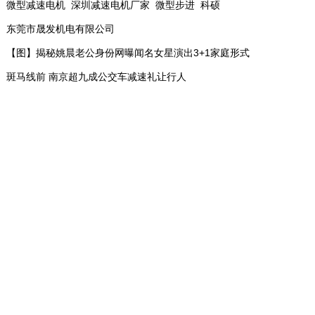
微型减速电机_深圳减速电机厂家_微型步进_科硕
东莞市晟发机电有限公司
【图】揭秘姚晨老公身份网曝闻名女星演出3+1家庭形式
斑马线前 南京超九成公交车减速礼让行人