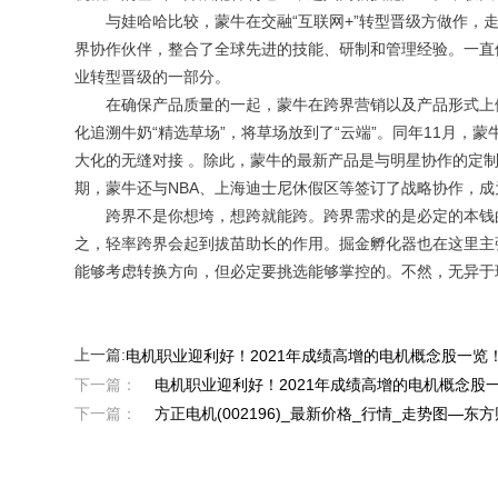
与娃哈哈比较，蒙牛在交融“互联网+”转型晋级方做作，走
界协作伙伴，整合了全球先进的技能、研制和管理经验。一直
业转型晋级的一部分。
在确保产品质量的一起，蒙牛在跨界营销以及产品形式上做了
化追溯牛奶“精选草场”，将草场放到了“云端”。同年11月
大化的无缝对接 。除此，蒙牛的最新产品是与明星协作的定
期，蒙牛还与NBA、上海迪士尼休假区等签订了战略协作，
跨界不是你想垮，想跨就能跨。跨界需求的是必定的本钱的
之，轻率跨界会起到拔苗助长的作用。掘金孵化器也在这里主
能够考虑转换方向，但必定要挑选能够掌控的。不然，无异于
上一篇:
电机职业迎利好！2021年成绩高增的电机概念股一览
下一篇：
电机职业迎利好！2021年成绩高增的电机概念股
下一篇：
方正电机(002196)_最新价格_行情_走势图—东