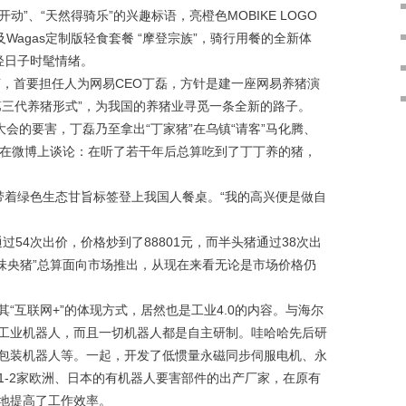
”、“天然得骑乐”的兴趣标语，亮橙色MOBIKE LOGO
Wagas定制版轻食套餐 “摩登宗族”，骑行用餐的全新体
的轻日子时髦情绪。
，首要担任人为网易CEO丁磊，方针是建一座网易养猪演
第三代养猪形式”，为我国的养猪业寻觅一条全新的路子。
大会的要害，丁磊乃至拿出“丁家猪”在乌镇“请客”马化腾、
伟在微博上谈论：在听了若干年后总算吃到了丁丁养的猪，
将带着绿色生态甘旨标签登上我国人餐桌。“我的高兴便是做自
54次出价，价格炒到了88801元，而半头猪通过38次出
“味央猪”总算面向市场推出，从现在来看无论是市场价格仍
互联网+”的体现方式，居然也是工业4.0的内容。与海尔
工业机器人，而且一切机器人都是自主研制。哇哈哈先后研
包装机器人等。一起，开发了低惯量永磁同步伺服电机、永
1-2家欧洲、日本的有机器人要害部件的出产厂家，在原有
地提高了工作效率。