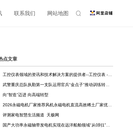
讯
联系我们
网站地图
热点文章
工控仪表领域的资讯和技术解决方案的提供者--工控仪表 - OFweek仪器网
武警重庆总队执勤第一支队运用官兵“金点子”推动训练转变发展方式与经济转型
向“智造”迈进 向高端转型
2026永磁电机厂家推荐风机永磁电机直流高效稀土厂家优选指南！
评测家电智慧生活频道_天极网
国产大功率永磁轴带发电机实现在远洋船舶领域“从0到1”的突破