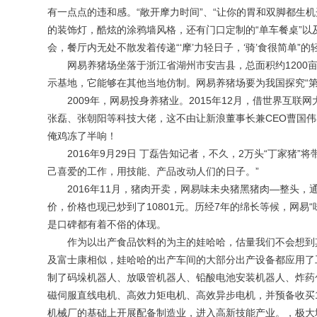
有一点点的违和感。“敞开摩力时间”、“让你的胃和双脚都生机开动
的装饰灯，酷炫的涂鸦墙风格，还有门口定制的“单车餐桌”以及
会，餐厅内无处不散发着传递“‘摩’力轻日子，‘骑’食很简单”
网易养猪场坐落于浙江省湖州市安吉县，总面积约1200亩
示基地，它能够在其他当地仿制。网易养猪场要为我国探究“
2009年，网易投身养猪业。2015年12月，借世界互联网
张磊、张朝阳等科技大佬，这不由让新浪董事长兼CEO曹国
俺鸡冻了半响！
2016年9月29日 丁磊告知记者，不久，2万头“丁家猪”
己喜爱的工作，用技能、产品改动人们的日子。”
2016年11月，猪肉开卖，网易味未央猪黑猪肉—整头，通过
价，价格也现已炒到了10801元。历经7年的绵长等候，网易
是口碑都有着不俗的体现。
作为以出产食品饮料的为主的娃哈哈，估量我们不会想到其“
及富士康相似，娃哈哈的出产车间的大部分出产设备都应用了
制了码垛机器人、放吸管机器人、铅酸电池安装机器人、炸药
磁伺服直线电机、高效力矩电机、高效异步电机，并预备收买
机械厂的基础上开展配备制造业，进入高新技能产业。，极大