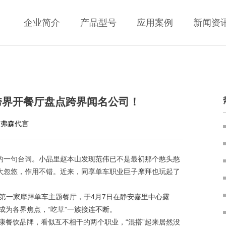
企业简介
产品型号
应用案例
新闻资
跨界开餐厅盘点跨界闻名公司！
艾弗森代言
的一句台词。小品里赵本山发现范伟已不是最初那个憨头憨
斗大忽悠，作用不错。近来，同享单车职业巨子摩拜也玩起了
第一家摩拜单车主题餐厅，于4月7日在静安嘉里中心露
成为各界焦点，“吃草”一族接连不断。
餐饮品牌，看似互不相干的两个职业，“混搭”起来居然没