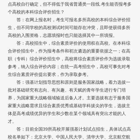
点高校自行确定，但不得低于我省普通类一段线.考生能否报考多
个高校的本科综合评价招生？
答：在网上报名时，考生可报名多所高校的本科综合评价招
生，但不同学校的高校测试时间可能存在冲突，且即使获得多所
高校的入围资格，志愿填报时也只能选择其中一所填报。
答：高校招生中，综合素质评价的使用权在高校。在本科综
合评价招生中，作为报考条件和初次遴选的重要依据之一；在高
职（专科）综合评价招生中，高校将综合素质评价作为选拔录取
参考，纳入综合评价内容；在统一高考招生中，高校可事先对考
生综合素质评价提出要求，作为录取参考。
答：强基计划指导思想和原则是服务国家战略，着力选拔一
批对基础研究有志向、有兴趣、有天赋的青年学生进行专门培
养，为国家重大战略领域输送后备人才。主要选拔有志于服务国
家重大战略需求且综合素质优秀或基础学科拔尖的学生，选拔主
体是高考成绩优异的学生和少数在某个领域具有突出才能的人
才。
答：目前全国39所高校开展强基计划试点招生，具体试点高
校名单如下：北京大学、中国人民大学、清华大学、北京航空航