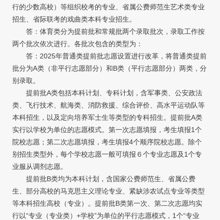
行的少数高校）等组织校考的专业、省属公费师范生艺术类专业
招生、省际联考的戏曲类本科专业招生。
答：体育类分为提前批和常规批两个录取批次，录取工作按
两个批次依次进行。各批次包含的类型为：
答：2025年普通类提前批志愿设置进行改革，将普通类提前
批分为A类（非平行志愿部分）和B类（平行志愿部分）两类，分
别录取。
提前批A类包括本科计划、专科计划，含军事类、公安政法
类、飞行技术、航海类、消防救援、综合评价、高水平运动队等
本科招生，以及定向培养军士生等类型的专科招生。提前批A类
实行以学校为单位的志愿模式。第一次志愿填报，考生填报1个
院校志愿；第二次志愿填报，考生填报4个顺序院校志愿。除个
别招生类型外，每个学校志愿一般可填报６个专业志愿及1个专
业服从调剂志愿。
提前批B类均为本科计划，含国家公费师范生、省属公费
生、部分高校的马克思主义理论专业、紧缺涉农试点专业等类型
等本科招生高校（专业）。提前批B类第一次、第二次志愿均实
行以“专业（专业类）+学校”为单位的平行志愿模式，1个“专业