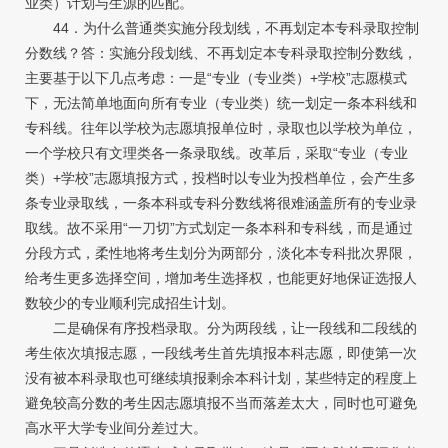
业类）计划与生源的匹配。
44．为什么普通类实施分段划线，不再划定本专科录取控制
分数线？答：实施分段划线、不再划定本专科录取控制分数线，
主要基于以下几点考虑：一是“专业（专业类）+学校”志愿模式
下，无法简单地面向所有专业（专业类）统一划定一条本科线和
专科线。往年以学校为志愿填报单位时，录取也以学校为单位，
一个学校只有文理类各一条录取线。改革后，采取“专业（专业
类）+学校”志愿填报方式，投档时以专业为投档单位，会产生多
条专业录取线，一条本科或专科分数线将很难涵盖所有的专业录
取线。故不采用“一刀切”方式划定一条本科和专科线，而是通过
分段方式，柔性地将考生划分为两部分，淡化本专科批次界限，
给考生更多选择空间，增加考生选择权，也能更好地保证选报人
数较少的专业顺利完成招生计划。
二是确保有序投档录取。分为两段线，让一段线和二段线的
考生依次填报志愿，一段线考生首先填报本科志愿，即使第一次
没有被本科录取也可继续填报剩余本科计划，某些特定的程度上
避免较高分数的考生因志愿填报不当而落差太大，同时也可避免
高水平大学专业间分差过大。