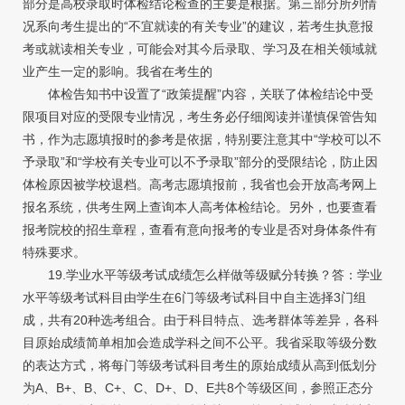
部分是高校录取时体检结论检查的主要是根据。第三部分所列情
况系向考生提出的“不宜就读的有关专业”的建议，若考生执意报
考或就读相关专业，可能会对其今后录取、学习及在相关领域就
业产生一定的影响。我省在考生的
体检告知书中设置了“政策提醒”内容，关联了体检结论中受
限项目对应的受限专业情况，考生务必仔细阅读并谨慎保管告知
书，作为志愿填报时的参考是依据，特别要注意其中“学校可以不
予录取”和“学校有关专业可以不予录取”部分的受限结论，防止因
体检原因被学校退档。高考志愿填报前，我省也会开放高考网上
报名系统，供考生网上查询本人高考体检结论。另外，也要查看
报考院校的招生章程，查看有意向报考的专业是否对身体条件有
特殊要求。
19.学业水平等级考试成绩怎么样做等级赋分转换？答：学业
水平等级考试科目由学生在6门等级考试科目中自主选择3门组
成，共有20种选考组合。由于科目特点、选考群体等差异，各科
目原始成绩简单相加会造成学科之间不公平。我省采取等级分数
的表达方式，将每门等级考试科目考生的原始成绩从高到低划分
为A、B+、B、C+、C、D+、D、E共8个等级区间，参照正态分