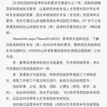
23.招生院校对选考科目的要求主要是什么？答：高校依据教
育部和我省有关要求，认真研究本校专业人才培养对高中学生学
科专业基础的需要，提出本校拟招生专业（专业类）的选考科目
要求。考生可通过山东省教育招生考试院官方网站（中“关于公布
普通高校拟在山东招生专业（类）选考科目要求的公告”（网址链
接：
/NewsInfo.aspx?NewsID=6819）查询有关选科信息，了解
目标高校招生专业（类）的2025年选科要求。最终招生高校和招
生专业届时以《2025年山东省普通高校招生填报志愿指南》公布
为准。
答：夏季高考报考科类分为普通类、艺术类和体育类，考生
可依据自己情况选报其中一类。
答：普通类分为提前批、特殊类型批和常规批三个录取批
次，录取工作按三个批次依次进行。各批次包含的类型为：
包括军事、公安、航海、消防、公费生（师范、医学、农
科）、综合评价招生、高水平运动队、飞行技术等类型的本科招
生，以及定向培养军士生等类型的专科招生。
包括独立设置本科艺术院校（含部分艺术类本科专业参照执