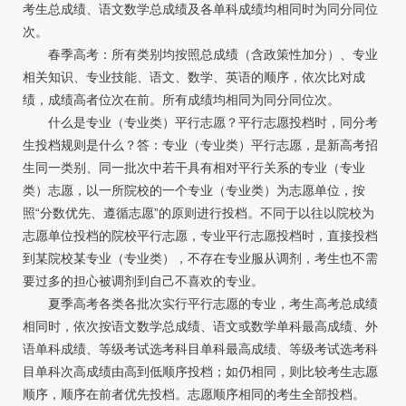
考生总成绩、语文数学总成绩及各单科成绩均相同时为同分同位
次。
春季高考：所有类别均按照总成绩（含政策性加分）、专业
相关知识、专业技能、语文、数学、英语的顺序，依次比对成
绩，成绩高者位次在前。所有成绩均相同为同分同位次。
什么是专业（专业类）平行志愿？平行志愿投档时，同分考
生投档规则是什么？答：专业（专业类）平行志愿，是新高考招
生同一类别、同一批次中若干具有相对平行关系的专业（专业
类）志愿，以一所院校的一个专业（专业类）为志愿单位，按
照“分数优先、遵循志愿”的原则进行投档。不同于以往以院校为
志愿单位投档的院校平行志愿，专业平行志愿投档时，直接投档
到某院校某专业（专业类），不存在专业服从调剂，考生也不需
要过多的担心被调剂到自己不喜欢的专业。
夏季高考各类各批次实行平行志愿的专业，考生高考总成绩
相同时，依次按语文数学总成绩、语文或数学单科最高成绩、外
语单科成绩、等级考试选考科目单科最高成绩、等级考试选考科
目单科次高成绩由高到低顺序投档；如仍相同，则比较考生志愿
顺序，顺序在前者优先投档。志愿顺序相同的考生全部投档。