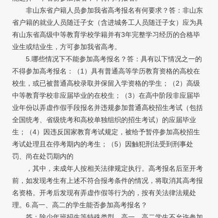
非山东省户籍人员参加我省高考报名有何要求？答：非山东
省户籍的就业人员随迁子女（含进城务工人员随迁子女）应为具
有山东省高级中等教育学校学籍并有3年完整学习经历的合格毕
业生或结业生，方可参加我省高考。
5.哪些情况下不能参加高考报名？答：具有以下情况之一的
不得参加高考报名：（1）具有普通高等学历教育资格的高校在
校生，或已被普通高校录取并保留入学资格的学生；（2）高级
中等教育学校非应届毕业的在校生；（3）在高中阶段非应届毕
业年份以弄虚作假手段报名并违规参加普通高校招生考试（包括
全国统考、省级统考和高校单独组织的招生考试）的应届毕业
生；（4）因违反国家教育考试规定，被给予暂停参加高校招生
考试处理且在停考期内的考生；（5）因触犯刑法受到刑事处
罚、尚在处罚期内的
，其中，未成年人按相关法律规定执行。高考报名后至开考
前，如发现考生有上述不符合报考条件的情况，将取消其高考报
名资格。开考后发现有弄虚作假等行为的，按有关法律法规处
理。6.高一、高二的学生能否参加高考报名？
答：除少年班招生等特殊类型，高一、高二学生不允许参加