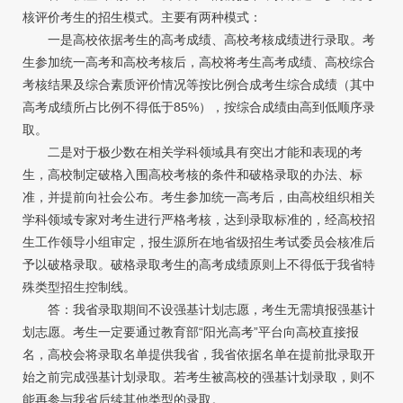
核评价考生的招生模式。主要有两种模式：
一是高校依据考生的高考成绩、高校考核成绩进行录取。考
生参加统一高考和高校考核后，高校将考生高考成绩、高校综合
考核结果及综合素质评价情况等按比例合成考生综合成绩（其中
高考成绩所占比例不得低于85%），按综合成绩由高到低顺序录
取。
二是对于极少数在相关学科领域具有突出才能和表现的考
生，高校制定破格入围高校考核的条件和破格录取的办法、标
准，并提前向社会公布。考生参加统一高考后，由高校组织相关
学科领域专家对考生进行严格考核，达到录取标准的，经高校招
生工作领导小组审定，报生源所在地省级招生考试委员会核准后
予以破格录取。破格录取考生的高考成绩原则上不得低于我省特
殊类型招生控制线。
答：我省录取期间不设强基计划志愿，考生无需填报强基计
划志愿。考生一定要通过教育部“阳光高考”平台向高校直接报
名，高校会将录取名单提供我省，我省依据名单在提前批录取开
始之前完成强基计划录取。若考生被高校的强基计划录取，则不
能再参与我省后续其他类型的录取。