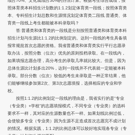
绩占70%、文化成绩占30%的办法计算。根据考生综合成绩，按
照体育类本科招生计划数的1:1.2划定体育类一段线；按照体育类
本、专科招生计划总数和生源情况划定体育类二段线.普通类、体
育类一段线上考生都能被本科录取吗？
答:普通类和体育类的一段线是分别按照普通类和体育类本科
招生计划与生源比1:1.2的比例划定的。达到一段线的考生具备填
报常规批首次志愿的资格。我省普通类和体育类实行平行志愿录
取办法，按照分数（位次）优先的原则投档录取。在一段线内，
如果填报志愿合理，高分考生的录取几率就比较大。但是，因为
总体生源比计划多出20%，达到一段线并不代表就一定能被本科
录取。部分分数（位次）较低的考生未录取是一种正常结果，他
们能够继续参加第2次、第3次志愿填报，选择相应的专业和学
校。
按照1:1.2的比例划定一段线的理由是，我省实行的是“专业
（专业类）+学校”的志愿填报模式，不同专业（专业类）的选科
要求不一样，其对应的生源数量也不一样。如果划线比例过低，
会使较多专业（专业类）因为生源不足造成首次志愿完不成计划
的情况。根据实践，1:1.2的比例总体可以较好地实现各专业（专