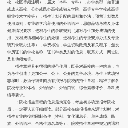
校、校区等须注明），层次（本科、专科），办学类型（如普通
或成人高校、公办或民办高校或独立学院、高等专科学校或高等
职业技术学校等），招生计划分配的原则和办法，预留计划数及
使用原则，专业教学培养使用的外语语种，思想品德考核及身体
健康情况要求，进档考生的录取规则（如对考生加分成绩的使
用、投档成绩相同考生的处理、进档考生的专业安排办法及专业
调剂录取办法等），学费标准，学生资助政策及有关程序，颁发
学历证书的学校名称、证书种类及别的信息，联系方式、网址以
及其他须知等。
招生章程具有很强的规范作用，既是对高校的一种约束，也
为考生创造了更加公平、公正、公开的竞争环境。考生正式填报
志愿时，必须仔细查阅所有拟报考院校的招生章程，精准了解各
院校专业对体检、外语语种、外语口试、综合素养评价、单科成
绩等要求。
：院校招生章程的信息最为完备，考生初步确定报考院校
后，一定要认真仔细阅读。部分高校在编报招生来源计划时，对
招生专业的投档限制条件（性别、文化课总分、单科成绩、民
族、外语语种、合格生源名单等）、院校招生章程中规定的退档