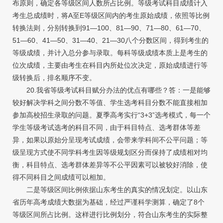
布原则，确定各等级区间人数所占比例。等级考试科目成绩计入
考生总成绩时，将A至E等级区间内的考生原始成绩，依照等比例
转换法则，分别转换到91—100、81—90、71—80、61—70、
51—60、41—50、31—40、21—30八个分数区间，得到考生的
等级成绩，并计入总分参与录取。每科等级成绩本质上是考生的
位次成绩，主要由考生在科目内所处位次决定，原始成绩进行等
级转换后，排名顺序不变。
20.我省等级考试科目赋分办法的优点有哪些？答：一是能够
较好解决学科之间分数不等值、学生选考科目分数不能直接相加
参加高校招生录取的问题。夏季高考实行“3+3”选考模式，每一个
学生等级考试选考的科目不同，由于科目特点、选考群体等差
异，如果以原始分呈现考试成绩，会带来学科间不公平问题；等
级呈现方式使不同学科考生因等级规划区分而保持了成绩相对均
衡，科目特点、选考群体差异等不公平因素可以被较好消除，使
得不同科目之间成绩可以相加。
二是等级区间比例依据山东考生的真实的情况划定。以山东
省历年高考成绩大数据为基础，经过严谨科学测算，确定了8个
等级区间所占比例。这样进行比例划分，符合山东考生的实际整