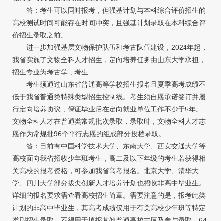
答：考生可以同时报考，但强基计划与本科综合评价招生的
高校测试时间可能存在时间冲突，且强基计划录取在本科综合评
价招生录取之前。
进一步加强基层文物保护队伍和考古队伍建设，2024年起，
我省实施了文物全科人才招生，定向培养任务由山东大学承担，
招生专业为考古学，考生
考生须通过山东省普通高等学校招生报名且夏季高考成绩不
低于我省普通类特殊类型招生控制线。考生须自愿承诺签订并履
行定向培养协议，保证毕业后在定向就业单位工作不少于5年。
文物全科人才在普通类常规批次录取，录取时，文物全科人才志
愿作为常规批96个平行志愿的组成部分投档录取。
答：目前有中国科学技术大学、东南大学、西安交通大学等
高校面向我省招收少年班考生，高二及以下年级的考生若获得相
关高校的报考资格，可参加我省高考报名。北京大学、清华大
学、四川大学部分拔尖创新人才培养计划也招收非高中毕业生。
详细的报名要求需查看高校招生简章。需要注意的是，报考此类
计划的非高中毕业生，其高考成绩仅用于有关高校少年班等特定
类型招生录取，不得用于填报其他普通高校志愿及参与录取。64.