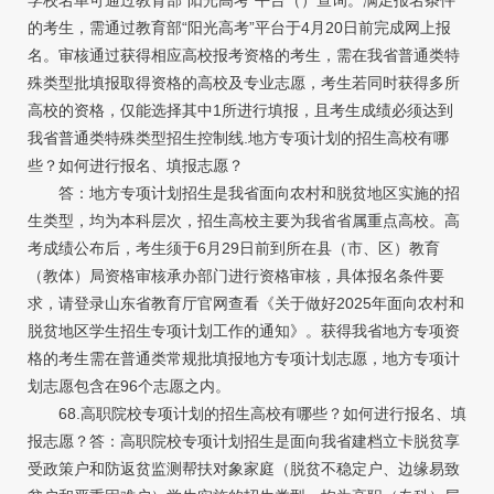
的考生，需通过教育部“阳光高考”平台于4月20日前完成网上报
名。审核通过获得相应高校报考资格的考生，需在我省普通类特
殊类型批填报取得资格的高校及专业志愿，考生若同时获得多所
高校的资格，仅能选择其中1所进行填报，且考生成绩必须达到
我省普通类特殊类型招生控制线.地方专项计划的招生高校有哪
些？如何进行报名、填报志愿？
答：地方专项计划招生是我省面向农村和脱贫地区实施的招
生类型，均为本科层次，招生高校主要为我省省属重点高校。高
考成绩公布后，考生须于6月29日前到所在县（市、区）教育
（教体）局资格审核承办部门进行资格审核，具体报名条件要
求，请登录山东省教育厅官网查看《关于做好2025年面向农村和
脱贫地区学生招生专项计划工作的通知》。获得我省地方专项资
格的考生需在普通类常规批填报地方专项计划志愿，地方专项计
划志愿包含在96个志愿之内。
68.高职院校专项计划的招生高校有哪些？如何进行报名、填
报志愿？答：高职院校专项计划招生是面向我省建档立卡脱贫享
受政策户和防返贫监测帮扶对象家庭（脱贫不稳定户、边缘易致