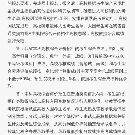
的报名要求，完成网上报名；报名后，高校根据考生综合素质档
案及考生提供的其他证明材料完成初审，确定进入高校测试的考
生名单;高校测试由高校自行组织，安排在夏季高考后进行。高校
测试完成后，高校确定最终入围考生名单。入围考生可在我省普
通类提前批A类填报综合评价招生高校志愿，高校依据综合成绩
进行录取。
答：我省本科高校综合评价招生的考生综合成绩，由3门统
一高考科目（含语文、数学、外语）成绩、3门普通高中学业水
平等级考试科目成绩、高校考核成绩（含笔试、面试）和考生综
合素质评价成绩按一定比例计算形成(其中夏季高考总成绩原则上
不低于50%)。招生院校按照招生章程，依据考生综合成绩择优录
取。
答：本科高校综合评价招生在普通类提前批A类，考生需根
据自身取得的试点高校入围资格情况进行志愿填报。省教育招生
考试院根据试点高校入围考生名单、考生志愿及该校录取最低控
制分数线，分试点高校一次性全部投档，由试点高校根据相关招
生计划及考生综合成绩，从高分到低分择优确定预录取名单，并
按规定程序办理录取手续。录取最低控制分数线按高考成绩由试