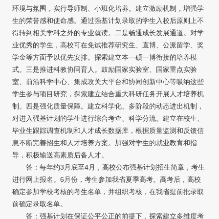
环境与氛围，实行导师制、小班化培养。建立激励机制，增强学
生的荣誉感和使命感。通过强基计划录取的学生入校后原则上不
得转到相关学科之外的专业就读。二是畅通成长发展通道。对学
业优秀的学生，高校可在免试推荐研究生、直博、公派留学、奖
学金等方面予以优先安排。探索建立本—硕—博衔接的培养模
式。三是推进科教协同育人。鼓励国家实验室、国家重点实验
室、前沿科学中心、集成攻关大平台和协同创新中心等吸纳这些
学生参与项目研究，探索建立结合重大科研任务开展人才培养机
制。四是强化质量保障。建立科学化、多阶段的动态进出机制，
对进入强基计划的学生进行综合考查、科学分流。建立在校生、
毕业生跟踪调查机制和人才成长数据库，根据质量监测和反馈信
息不断完善招生和人才培养方案。加强对学生的就业教育和指
导，积极输送高素质后备人才。
答：每年约3月底至4月，高校公布强基计划招生简章，考生
进行网上报名。6月份，考生参加我省夏季高考。高考后，高校
确定参加学校考核的考生名单，并组织考核，在我省提前批录取
前确定录取名单。
答：强基计划在保证公平公正的前提下，探索建立多维度考