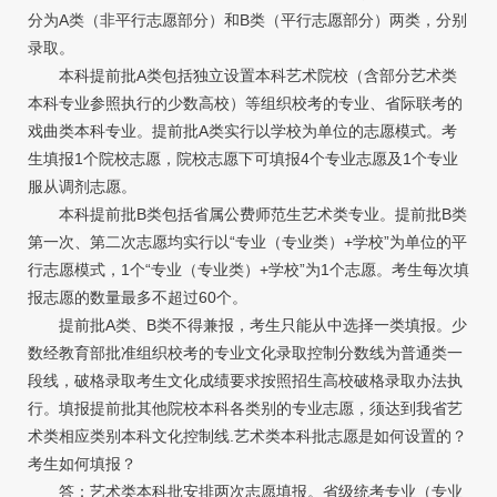
分为A类（非平行志愿部分）和B类（平行志愿部分）两类，分别
录取。
本科提前批A类包括独立设置本科艺术院校（含部分艺术类
本科专业参照执行的少数高校）等组织校考的专业、省际联考的
戏曲类本科专业。提前批A类实行以学校为单位的志愿模式。考
生填报1个院校志愿，院校志愿下可填报4个专业志愿及1个专业
服从调剂志愿。
本科提前批B类包括省属公费师范生艺术类专业。提前批B类
第一次、第二次志愿均实行以“专业（专业类）+学校”为单位的平
行志愿模式，1个“专业（专业类）+学校”为1个志愿。考生每次填
报志愿的数量最多不超过60个。
提前批A类、B类不得兼报，考生只能从中选择一类填报。少
数经教育部批准组织校考的专业文化录取控制分数线为普通类一
段线，破格录取考生文化成绩要求按照招生高校破格录取办法执
行。填报提前批其他院校本科各类别的专业志愿，须达到我省艺
术类相应类别本科文化控制线.艺术类本科批志愿是如何设置的？
考生如何填报？
答：艺术类本科批安排两次志愿填报。省级统考专业（专业