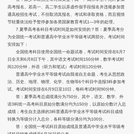
高考报名。若高一、高二学生以弄虚作假手段报名并违规参加普
通高校招生考试，不但取消其报名、考试和录取资格，而且视情
节轻重依法给予暂停参加各类国家教育考试1—3年的处理。
7.夏季高考各科目考试时间是如何安排的？答：夏季高考分
为全国统一考试和普通高中学业水平等级考试两部分。考试时间
安排如下：
全国统考科目使用全国统一命题试卷，考试时间安排在6月7
日全天和6月8日下午，其中语文考试时间150分钟，数学考试时
间120分钟，外语（听力和笔试）考试时间120分钟。
普通高中学业水平等级考试由我省自主命题，考生从思想政
治、历史、地理、物理、化学、生物等6个科目中选报3科参加考
试。考试时间安排在6月9日至10日，每科考试时间90分钟。
答：夏季高考总成绩满分为750分。其中，语文、数学、外
语3科统一高考科目原始分数满分均为150分，以原始分数计入总
成绩；考生自主选择的3科普通高中学业水平等级考试科目成绩
转换为等级分计入总分，各科等级分满分均为100分。
答：全国统一考试科目原始成绩及普通高中学业水平等级考
试科目转换成绩于6月26日前公布。