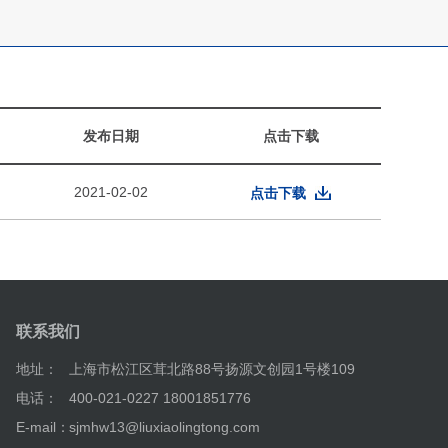
发布日期
点击下载
2021-02-02
点击下载
联系我们
地址：
上海市松江区茸北路88号扬源文创园1号楼109
电话：
400-021-0227 18001851776
E-mail：
sjmhw13@liuxiaolingtong.com