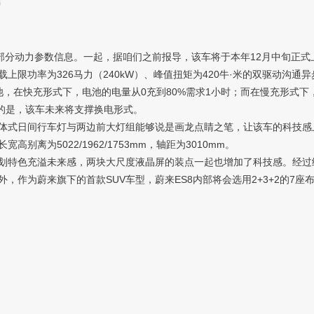
言
部分动力参数信息。一起，据咱们之前报导，该车将于本年12月中旬正式
326马力（240kW）、峰值扭矩为420牛·米的双驱动沟通异步电机，官
电池，在快充形式下，电池的电量从0充到80%需求1小时；而在慢充形式
一提的是，该车未来将支撑换电形式。
式日间行车灯与两边前大灯组能够说是画龙点睛之笔，让该车的科技感
离为5022/1962/1753mm，轴距为3010mm。
特色充溢未来感，两块大尺度液晶屏的装点一起也增加了科技感。经过
作为蔚来旗下的首款SUV车型，蔚来ES8内部将会选用2+3+2的7座布