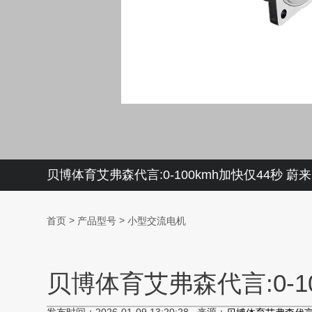
贝博体育艾弗森代言:0-100kmh加快仅44秒 蔚
>
>
首页
产品型号
小型交流电机
贝博体育艾弗森代言:0-1