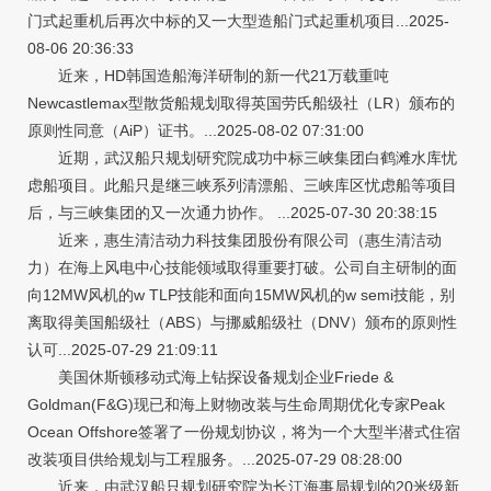
门式起重机后再次中标的又一大型造船门式起重机项目...2025-
08-06 20:36:33
近来，HD韩国造船海洋研制的新一代21万载重吨
Newcastlemax型散货船规划取得英国劳氏船级社（LR）颁布的
原则性同意（AiP）证书。...2025-08-02 07:31:00
近期，武汉船只规划研究院成功中标三峡集团白鹤滩水库忧
虑船项目。此船只是继三峡系列清漂船、三峡库区忧虑船等项目
后，与三峡集团的又一次通力协作。 ...2025-07-30 20:38:15
近来，惠生清洁动力科技集团股份有限公司（惠生清洁动
力）在海上风电中心技能领域取得重要打破。公司自主研制的面
向12MW风机的w TLP技能和面向15MW风机的w semi技能，别
离取得美国船级社（ABS）与挪威船级社（DNV）颁布的原则性
认可...2025-07-29 21:09:11
美国休斯顿移动式海上钻探设备规划企业Friede &
Goldman(F&G)现已和海上财物改装与生命周期优化专家Peak
Ocean Offshore签署了一份规划协议，将为一个大型半潜式住宿
改装项目供给规划与工程服务。...2025-07-29 08:28:00
近来，由武汉船只规划研究院为长江海事局规划的20米级新