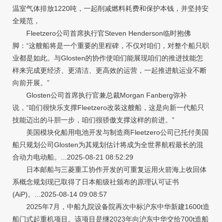
温室气体排放1220吨，一起削减燃料耗费和保护本钱，并坚持安
全规范，
Fleetzero公司首席执行官Steven Henderson临时抱佛
脚：“这艘船将是一个重要的里程碑，不仅对咱们，对整个船只职
业都是如此。与Glosten的协作使咱们能展现咱们的推进技能怎
样来完成更经济、更清洁、更高效的运营，一起推进航运业不断
向前开展。”
Glosten公司首席执行官兼总裁Morgan Fanberg弥补
说，“咱们很快乐支撑Fleetzero改装这艘船，这是向新一代船只
技能迈出的斗胆一步，咱们很骄傲支撑这样的前进。”
美国模块化船用电池开发与制造商Fleetzero公司已托付美国
船只规划公司Glosten为其规划估计将成为全世界航程最长的混
合动力电动船。...2025-08-21 08:52:29
日本邮船与三菱重工协作开发的可重复运用火箭海上收回体
系概念规划现已取得了日本船级社颁布的原理认可证书
(AiP)。...2025-08-14 09:08:57
2025年7月，中船九院设备院再次中标沪东中华新建1600t造
船门式起重机项目。该项目是继2023年向沪东中华交给700t造船