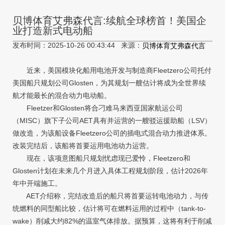
贝博体育艾弗森代言:续航全球榜首！美国企
业打造新式电动船
发布时间：2025-10-26 00:43:44 来源：
贝博体育艾弗森代言
近来，美国模块化船用电池开发与制造商Fleetzero公司托付
美国船只规划公司Glosten，为其规划一艘估计将成为全世界续
航才能最长的混合动力电动船。
Fleetzer和Glosten将合刁难马来西亚国家航运公司
（MISC）旗下子公司AET具有并运营的一艘驳运援助船（LSV）
做改造，为该船设备Fleetzero公司的插电式混合动力推进体系。
改装完结后，该船将首要运用电池动力运营。
现在，该项意图船只规划忧虑现已爱怜，Fleetzero和
Glosten计划在未来几个月进入具体工程规划阶段，估计2026年
年中开端施工。
AET介绍称，完结改造后的船只将首要运转电池动力，与传
统燃料的同型船比较，估计将可在燃料运用的过程中（tank-to-
wake）削减大约82%的温室气体排放。据预算，这将有利于削减