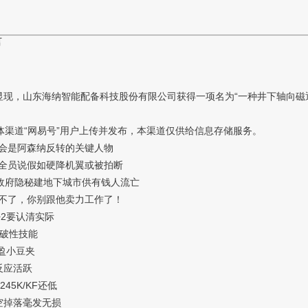
言
显现，山东海纳智能配备科技股份有限公司获得一项名为“一种井下轴向磁通
渠道“网易号”用户上传并发布，本渠道仅供给信息存储服务。
会是阿森纳反转的关键人物
全员说假如硬降机翼或被拍断
政府隐秘建地下城市供有钱人流亡
不了，你别跟他卖力工作了！
+2要认清实际
突破性技能
轻盈小豆夹
期反应活跃
 245K/KF还低
高空掉落毫发无损