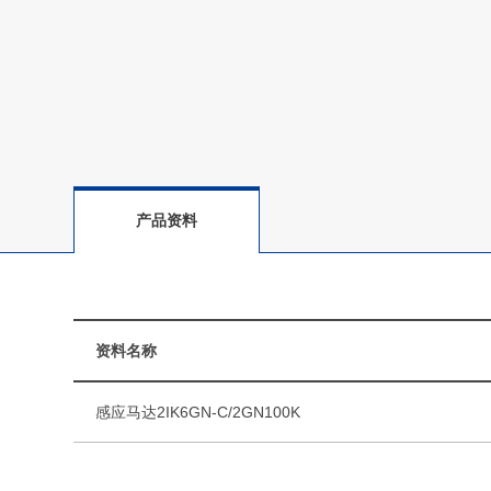
产品资料
资料名称
感应马达2IK6GN-C/2GN100K