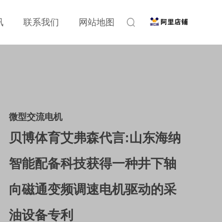
讯
联系我们
网站地图
微型交流电机
贝博体育艾弗森代言:山东海纳
智能配备科技获得一种井下轴
向磁通变频调速电机驱动的采
油设备专利