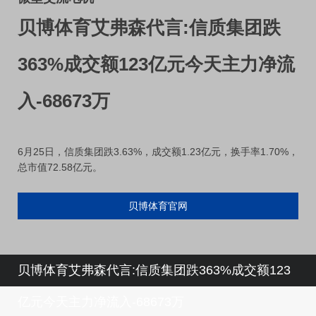
贝博体育艾弗森代言:信质集团跌
363%成交额123亿元今天主力净流
入-68673万
6月25日，信质集团跌3.63%，成交额1.23亿元，换手率1.70%，
总市值72.58亿元。
贝博体育官网
贝博体育艾弗森代言:信质集团跌363%成交额123
亿元今天主力净流入-68673万