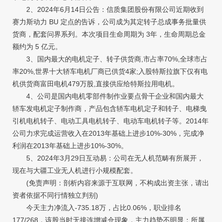
2、2024年6月14日公告：信质集团股份有限公司近期收到
赛力斯动力 BU 定点的告诉，公司成为其定转子总成事务批量供
货商，配套问界系列。本次项目生命周期为 3年，生命周期总金
额约为 5 亿元。
3、国内最大的电机定子、转子供货商,市占率70%,全球市占
率20%,世界十大轿车电机厂商已供货4家;入股特斯拉旗下仅有电
机供货商富田电机479万股,直接供应给特斯拉用电机。
4、公司是国内电机零部件制作业要点骨干企业和国内最大
轿车发电机定子制作商，产品包含轿车电机定子和转子、电梯曳
引机电机转子、电动工具电机转子、电动车电机转子等。2014年
公司力求完成运营收入在2013年基础上进步10%-30%，完成净
利润在2013年基础上进步10%-30%。
5、2024年3月29日互动易：公司在无人机范畴有所展开，
现在与大疆工业无人机进行小规模配套。
(免责声明：剖析内容来源于互联网，不构成出资主张，请出
资者依据不同行情独立判别)
今天主力净流入-735.18万，占比0.06%，职业排名
177/268，该股当时无接连增减仓现象，主力趋势不明显；所属