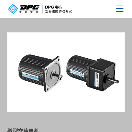
微型交流电机