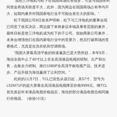
“虽然三洋电机与松下在我国商场出资很多，可是与我国长时
间资金商场关联度不大，此外，因为两边在我国商场占有率均不
大，短期内兼并对我国家电行业不可能会发生大的影响。”
松下我国公司8日发表声明称，松下与三洋电机的董事会现
已同意了收买决议，两边接下来将参议本钱及事务层面的兼并，
最终目标是使三洋电机成为松下的子公司。假如两家公司兼并，
未来会增强他们在国内家电行业中的竞赛力，然后打破商场的竞
赛格式，尤其是在洗衣机和空调商场。
“我国大屏幕高清平板的快速遍及已是大势所趋，本年9月，
海信全面中止了40寸以上非全高清液晶电视的研制、出产和出
售，会集全力研制、推行1080P全高清平板电视产品。技术进
步、产品升级为海信赢得了让利空间。”
此前的11月7日，TCL已宣告从该日起，其57寸、型号为
L52M71F的超大屏幕全高清液晶电视降至价格9999元。继TCL
首先发起年末液晶电视价格战后，海信的部分液晶电视也相同施
行价格战。（收拾/小沈）