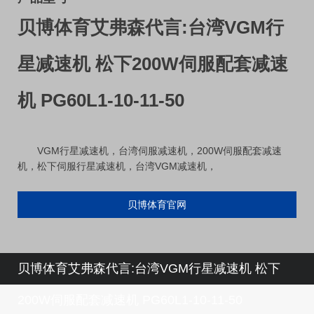
贝博体育艾弗森代言:台湾VGM行
星减速机 松下200W伺服配套减速
机 PG60L1-10-11-50
VGM行星减速机，台湾伺服减速机，200W伺服配套减速
机，松下伺服行星减速机，台湾VGM减速机，
贝博体育官网
贝博体育艾弗森代言:台湾VGM行星减速机 松下
200W伺服配套减速机 PG60L1-10-11-50