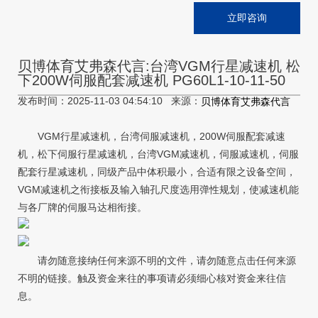
立即咨询
贝博体育艾弗森代言:台湾VGM行星减速机 松
下200W伺服配套减速机 PG60L1-10-11-50
发布时间：2025-11-03 04:54:10 来源：
贝博体育艾弗森代言
VGM行星减速机，台湾伺服减速机，200W伺服配套减速
机，松下伺服行星减速机，台湾VGM减速机，伺服减速机，伺服
配套行星减速机，同级产品中体积最小，合适有限之设备空间，
VGM减速机之衔接板及输入轴孔尺度选用弹性规划，使减速机能
与各厂牌的伺服马达相衔接。
请勿随意接纳任何来源不明的文件，请勿随意点击任何来源
不明的链接。触及资金来往的事项请必须细心核对资金来往信
息。