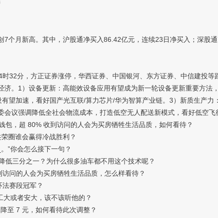
言
7个月新高。其中，沪股通净买入86.42亿元，连续23日净买入；深股通
4时32分，方正证券涨停，华西证券、中国银河、东方证券、中信建投等
经济。1）设备更新：高能效设备应用有望成为新一轮设备更新重要方法，
设有望加速，看好国产光互联/算力芯片/华为智算产业链。3）新质生产力
委会议强调降低全社会物流成本，打造低空无人配送新模式，看好低空飞行
钱包，超 80% 收到访问的人会为买房牺牲生活品质，如何看待？
共荣圈谁会赢得冷战胜利？
_。”你会怎么接下一句？
低三分之一？为什么很多油车都不用这个技术呢？
收到访问的人会为买房牺牲生活品质，怎么样看待？
个环法赛段冠军？
工大或者安大，该不该听他的？
降至 7 元，如何看待此次调整？