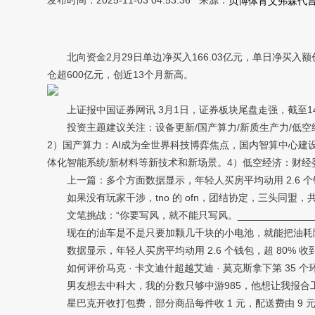
发布时间：2025-11-03 04:53:36 来源：
贝博体育艾弗森代
北向资金2月29日单边净买入166.03亿元，单日净买入额创
仓超600亿元，创近13个月新高。
上证报中国证券网讯 3月1日，证券板块尾盘走强，截至1
投资主题建议关注：设备更新/国产算力/新质生产力/低空
2）国产算力：AI成为全世界科技博弈焦点，国内智算中心建
体化智能系统/新材料等新技术和新场景。4）低空经济：财经
上一篇：多个方面数据显示，年轻人买房平均动用 2.6 个
如果没有玩家干涉，tno 的 ofn，团结协定，三头同盟，
文笔挑战：“你要写风，就不能只写风。_____________
现在的油车是不是只要加颗几千块的小电池，就能把油耗降
数据显示，年轻人买房平均动用 2.6 个钱包，超 80% 
如何评价马克 · 卡文迪什超越艾迪 · 莫克斯拿下第 35 
男友想去中科大，我的分数只够中游985，他想让我报合
星巴克开收打包费，部分商品每件收 1 元，配送费由 9 元