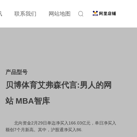
讯
联系我们
网站地图
产品型号
贝博体育艾弗森代言:男人的网
站 MBA智库
北向资金2月29日单边净买入166.03亿元，单日净买入
额创7个月新高。其中，沪股通净买入86.