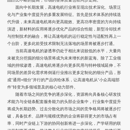
面向中长期发展，高速电机行业将呈现出技术深化、场景泛
化与产业集中度提升的多重发展特征。首先是技术体系的持续迭
代升级，未来高速电机将向更高能效、更高功率密度的方向持续
演进，新材料的应用将逐步优化产品的综合性能，新型冷却技术
与控制技术的融合，将让高速电机的运行稳定性与适配性再上一
个台阶，更多此前受技术限制无法落地的场景将被逐步打通。
当前高速电机的渗透率仍处于相比来说较低的水平，大量尚
未被充分挖掘的细分场景将成为未来增长的新蓝海。除了工业领
域的持续渗透，高速电机将逐步向更多民用与特种领域延伸，不
同场景的差异化需求将倒逼行业推出更多定制化的细分产品，形
成“通用+细分”并行的产品供给体系，让高速电机从“小众高端部
件”转变为多领域普及的核心动力部件。
随着市场之间的竞争的逐步深化，资源将向具备核心研发技
术能力与全链条配套服务能力的头部企业集中，行业集中度提升
将成为长期趋势。过去分散化的市场之间的竞争格局将被逐步打
破，具备技术、品牌与规模优势的企业将获得更大的市场占有
率，同时产业链上下游的协同创新将进一步深化，产学研用的联