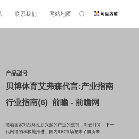
讯
联系我们
网站地图
产品型号
贝博体育艾弗森代言:产业指南_
行业指南(6)_前瞻 - 前瞻网
随着国家对战略性新兴起的产业的重视，对云计算、下一
代网络的积极地推进，国内IDC市场迎来了前所未