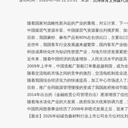
发布时间：2026-07-08 12:25:01 来源：
贝博体育艾弗森代
随着国家对战略性新兴起的产业的重视，对云计算、下一代网络
中国煤层气资源丰富。中国煤层气资源量位列俄罗斯、加拿大
目前，我国麻纱、麻布产品有80%左右供出口，主要出口到
近些年，我国客车行业发展越来越繁荣，国内客车产业链条也
科技成果转化作为知识性密度产业，与地方经济发展紧密关联
近年来，随着中国经济的迅速增加，人民生活水平的提高，房
2009年上半年，中国造船厂新船订单量超越韩国，成为全世
随着交流电机市场之间的竞争的激烈，交流电机制造业进入产
随着我国综合经济实力的快速提高，加工中心市场进入了加快
目前，推广合同能源管理慢慢的变成了我国政府推动节能减排
2014年出台的《金融租赁公司管理办法》逐渐增强了信任
随着海水淡化产业的大发展，政府应加大统筹协调力度，完善
中国民间慈善事业经历了2008年井喷式发展之后，迎来了大
【最全】2026年硅碳负极材料行业上市公司全方位对比刘