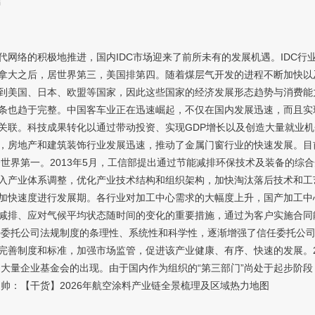
言
的积极地推进，国内IDC市场迎来了前所未有的发展机遇。IDC行业经
之后，居世界第三，美国排第四。随着煤层气开发的进程不断加快以及国
美国、日本、欧盟等国家，因此这些国家的经济发展形态趋势与消费能力对
趋于完整。中国客车业正在迅速崛起，不仅在国内发展迅速，而且实现了
。科技成果转化以通过带动投资、实现GDP增长以及创造大量就业机会等
地产和建筑装饰行业发展迅速，推动了金属门窗行业的快速发展。目前，
界第一。2013年5月，工信部提出通过节能减排环保技术及装备的综合开
业体系调整，优化产业技术结构和组织架构，加快淘汰落后技术和工艺的
速度进行发展期。各行业对加工中心需求的大幅度上升，国产加工中心择
、应对气候平均状态随时间的变化的重要措施，通过为客户实施合同能源
委托公司法规制度的条理性、系统性和科学性，逐渐增强了信任委托公司法
制度和标准，加强市场监管，促进该产业健康、有序、快速的发展。201
量企业基金会的出现。由于国内作为组织的“第三部门”尚处于起步阶段，加
帅：【干货】2026年航空涂料产业链全景梳理及区域热力地图