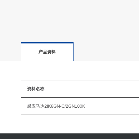
产品资料
资料名称
感应马达2IK6GN-C/2GN100K