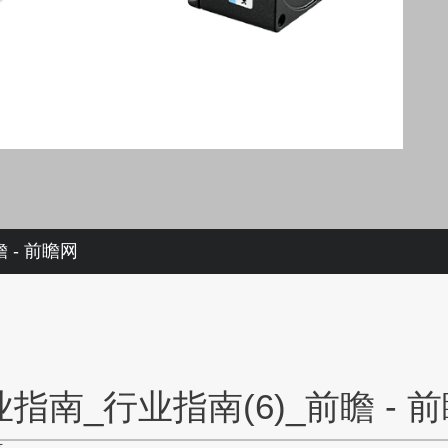
 - 前瞻网
南_行业指南(6)_前瞻 - 