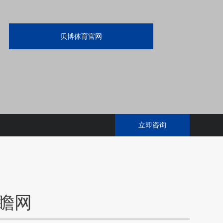
贝博体育官网
立即咨询
前瞻网