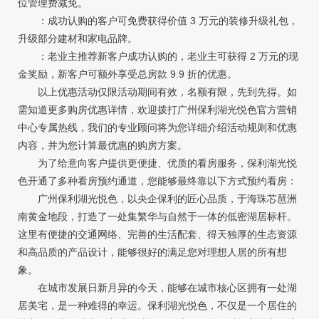
位管理费减免。
：成功认购的客户可免费获得价值 3 万元的装修升级礼包，
升级部分建材和家电品牌。
：老业主推荐新客户成功认购的，老业主可获得 2 万元的现
金奖励，新客户可额外享受总房款 9.9 折的优惠。
以上优惠活动仅限活动期间有效，名额有限，先到先得。如
需知道更多购房优惠详情，欢迎拨打广州保利湖光悦色官方营销
中心专属热线，我们的专业顾问将为您详细介绍活动规则和优惠
内容，并为您计算最优惠的购房方案。
为了给意向客户提供更便捷、优质的看房服务，保利湖光悦
色开通了多种看房预约通道，您能够最终靠以下方式预约看房：
广州保利湖光悦色，以央企保利的匠心品质，于海珠芯琶洲
南黄金地段，打造了一处集繁华与自然于一体的低密湖居标杆。
这里有便捷的交通网络、完善的生活配套、得天独厚的生态资源
和高品质的产品设计，能够很好的满足您对理想人居的所有想
象。
在城市发展日新月异的今天，能够在城市核心区拥有一处湖
居美宅，是一种难得的幸运。保利湖光悦色，不仅是一个居住的