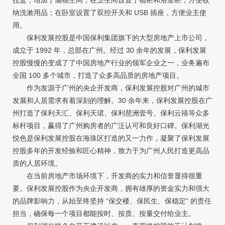
纳洗漱用品；在卧室设置了双控开关和 USB 插座，方便业主使
用。
保利发展控股是中国保利集团旗下的大型房地产上市公司，
成立于 1992 年，总部在广州。经过 30 余年的发展，保利发展
控股慢慢的变成了了中国房地产行业的领军企业之一，业务遍布
全国 100 多个城市，打造了众多高品质的房地产项目。
作为发源于广州的央企开发商，保利发展控股对广州的城市
发展和人居需求有着深刻的理解。30 余年来，保利发展控股在广
州打造了保利天汇、保利天珺、保利琶洲壹号、保利云禧等众多
标杆项目，赢得了广州购房者的广泛认可和良好口碑。保利湖光
悦色是保利发展控股在海珠区打造的又一力作，凝聚了保利发展
控股多年的开发经验和匠心精神，致力于为广州人民打造更高品
质的人居环境。
在当前房地产市场环境下，开发商的实力和信誉显得很重
要。保利发展控股作为央企开发商，拥有雄厚的资金实力和强大
的品牌影响力，从始至终坚持 “保交楼、保民生、保稳定” 的责任
担当，确保每一个项目都能按时、按质、按量交付给业主。