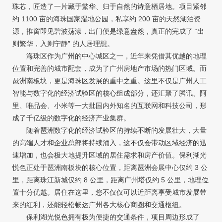
珠芯，匠造了一片藏于繁华、归于自然的诗意栖居地。项目紧邻
约 1100 亩的海珠国家湿地公园，私享约 200 亩的天然湖泊资
源，推窗即见碧波荡漾，出门便是绿意盎然，真正的完成了 “出
则繁华，入则宁静” 的人居理想。
海珠区作为广州的中心城区之一，近年来凭借其优越的地理
位置和完善的城市配套，成为了广州房地产市场的热门区域。而
琶洲南板块，更是海珠区发展的重中之重。这里不仅是广州人工
智能与数字化的经济试验区的核心组成部分，还汇聚了腾讯、阿
里、唯品会、小米等一大批国内外知名的互联网和科技公司，形
成了千亿级的数字化的经济产业集群。
随着琶洲数字化的经济试验区的持续不断的发展壮大，大量
的高端人才和企业总部将持续涌入，这不仅会带动区域经济的迅
速增加，也会极大地提升区域的居住需求和房产价值。保利湖光
悦色正处于琶洲南板块的核心位置，距离琶洲会展中心仅约 3 公
里，距离珠江新城仅约 8 公里，距离广州塔仅约 5 公里，地理位
置十分优越。居住在这里，您不仅仅可以近距离享受城市发展带
来的红利，还能轻松畅达广州各大核心商圈和交通枢纽。
保利湖光悦色拥有极为便捷的交通条件，项目周边形成了