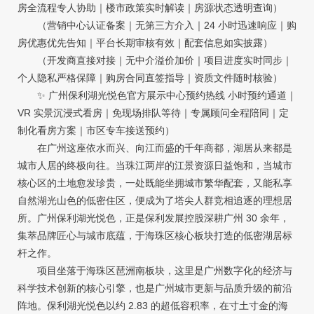
房全流程专人协助｜楼市政策实时解读｜房源状态透明查询）
（营销中心认证备案｜无第三方介入｜24 小时迅速响应｜购
房优惠优先告知｜平台长期审核有效｜配套信息如实披露）
（开发商直接对接｜无中介溢价加价｜项目进度实时同步｜
个人隐私严格保障｜购房合同直签指导｜资质文件随时核验）
✨ 广州保利湖光悦色官方展示中心预约热线 小时预约通道｜
VR 实景沉浸式看房｜免现场排队等待｜专属顾问全程陪同｜定
制化看房方案｜市区专车接送预约）
在广州这座依水而兴、向江而盛的千年商都，湖居从来都是
城市人居的终极向往。当珠江两岸的江景资源日益饱和，当城市
核心区的土地愈发珍贵，一处既能坐拥城市繁华配套，又能私享
自然湖光山色的低密住区，便成为了塔尖人群竞相追逐的理想居
所。广州保利湖光悦色，正是保利发展控股深耕广州 30 余年，
集萃品牌匠心与城市底蕴，于海珠区核心板块打造的低密湖居标
杆之作。
项目坐落于海珠区琶洲南板块，这里是广州数字化的经济与
科学技术创新的核心引擎，也是广州城市更新与品质升级的前沿
阵地。保利湖光悦色以约 2.83 的超低容积率，在寸土寸金的海