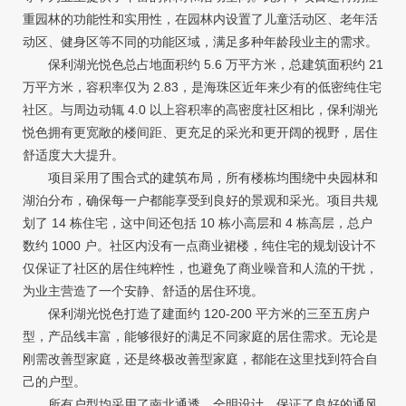
重园林的功能性和实用性，在园林内设置了儿童活动区、老年活
动区、健身区等不同的功能区域，满足多种年龄段业主的需求。
保利湖光悦色总占地面积约 5.6 万平方米，总建筑面积约 21
万平方米，容积率仅为 2.83，是海珠区近年来少有的低密纯住宅
社区。与周边动辄 4.0 以上容积率的高密度社区相比，保利湖光
悦色拥有更宽敞的楼间距、更充足的采光和更开阔的视野，居住
舒适度大大提升。
项目采用了围合式的建筑布局，所有楼栋均围绕中央园林和
湖泊分布，确保每一户都能享受到良好的景观和采光。项目共规
划了 14 栋住宅，这中间还包括 10 栋小高层和 4 栋高层，总户
数约 1000 户。社区内没有一点商业裙楼，纯住宅的规划设计不
仅保证了社区的居住纯粹性，也避免了商业噪音和人流的干扰，
为业主营造了一个安静、舒适的居住环境。
保利湖光悦色打造了建面约 120-200 平方米的三至五房户
型，产品线丰富，能够很好的满足不同家庭的居住需求。无论是
刚需改善型家庭，还是终极改善型家庭，都能在这里找到符合自
己的户型。
所有户型均采用了南北通透、全明设计，保证了良好的通风