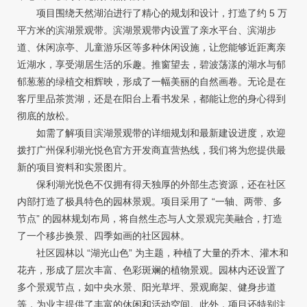
项目围绕天然湖泊进行了精心的规划和设计，打造了约 5 万
平方米的滨湖景观带。滨湖景观带内设置了亲水平台、滨湖步
道、休闲凉亭、儿童游乐区等多种休闲设施，让您能够近距离亲
近湖水，享受湖居生活的乐趣。推窗望去，碧波荡漾的湖水与郁
郁葱葱的绿植交相辉映，形成了一幅美丽的自然画卷。无论是在
客厅里品茶赏湖，还是在阳台上看书发呆，都能让您的身心得到
彻底的放松。
如需了解项目滨湖景观带的详细规划和最新建设进度，欢迎
拨打广州保利湖光悦色官方开发商直营热线，我们将为您提供最
新的项目资料和实景图片。
保利湖光悦色不仅拥有得天独厚的外部生态资源，还在社区
内部打造了极具特色的园林景观。项目采用了 “一轴、两带、多
节点” 的园林规划布局，将自然生态与人文景观完美融合，打造
了一个移步换景、四季如画的社区园林。
社区园林以 “湖光山色” 为主题，种植了大量的乔木、灌木和
花卉，形成了层次丰富、色彩斑斓的植物景观。园林内还设置了
多个景观节点，如中央水景、阳光草坪、景观廊架、健身步道
等，为业主提供了丰富的休闲和活动空间。此外，项目还特别注