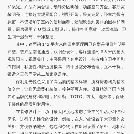
和采光。户型布局合理，动静分区明确，功能空间齐全。客厅宽
敞明亮，连接超大观景阳台，视野开阔，采光充足；卧室均带有
飘窗，不仅增加了室内的使用面积，还能欣赏到美丽的园林和湖
景；厨房采用了 U 型或 L 型设计，操作空间宽敞，动线流畅；卫
生间干湿分离，干净整洁。
其中，建面约 142 平方米的四房两厅两卫户型是项目的明星
户型。该户型南北通透，双阳台设计，客厅连接约 6.8 米的超大
观景阳台，视野极佳；主卧采用了套房设计，带有独立卫生间和
衣帽间，私密性和舒适度极高；四个卧室分布合理，互不干扰，
很适合三代同堂或二胎家庭居住。
保利湖光悦色采用了高品质的精装标准，所有房源均为精装
修交付，让您无需费心装修，拎包即可入住。项目精选了国内外
知名品牌的建材和家电，如科勒、TOTO、方太、老板等，保证
了装修的品质和耐用性。
在装修设计上，项目最大限度地考虑了业主的生活小习惯和
需求，进行了人性化的设计。例如，在入户处设置了大容量的玄
关柜，方便收纳鞋子、包包和杂物；在厨房设置了吊柜、地柜和
拉篮，增加了储物空间；在卫生间设置了镜柜和浴室柜，方便收