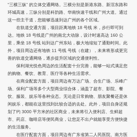
“三横三纵” 的立体交通网络。三横分别是新港东路、新滘东路和
环城高速，三纵分别是科韵路、华南快速干线和广州大道。通过
这一些主干道，您能够迅速到达广州的各个区域。
在轨道交通方面，项目距离地铁 18 号线 米，步行即可到
达。地铁 18 号线是广州的南北大动脉，设计时速高达 160 公
里，乘坐 18 号线 站到达广州东站，极大地缩短了通勤时间。此
外，项目周边还有地铁 11 号线 号线（在建），未来将形成更完
善的轨道交通网络，逐步提升区域的交通便利性。
保利湖光悦色周边的生活配套十分完善，能够一站式满足您
的购物、餐饮、教育、医疗等各种生活需求。
在商业配套方面，项目周边有万达广场、合生广场、乐峰广
场、保利广场等多个大型商业综合体，涵盖了超市、影院、餐
饮、服装、娱乐等各种业态。无论是日常购物、朋友聚餐还是休
闲娱乐，都能在这里找到比较合适的去处。此外，项目自身还规
划了约 3000 平方米的社区商业，未来将引入便利店、生鲜超
市、药店、咖啡店等便民商业，让您足不出户就能享受方便快捷
的生活服务。
在医疗配套方面，项目周边有广东省第二人民医院、南方医