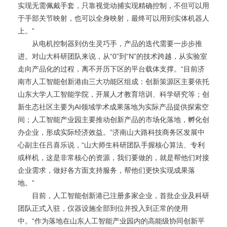
实现无需佩戴手套，只靠视觉动捕实现精确控制，不但可以用
于手部关节映射，也可以全身映射，最终可以用到实体机器人
上。”
从电机控制器到仿生灵巧手，产品的迭代需要一步步推
进。对山大科研团队来说，从“0”到“N”的技术跨越，从实验室
走向产品化的过程，离不开历下区的平台载体支撑。“目前济
南市人工智能创新港由三大功能区组成：创新策源区主要依托
山东大学人工智能学院，开展人才教育培训、科学研究等；创
新生态社区主要为AI领域学术成果落地为实际产品提供探索空
间；人工智能产业园主要推动创新产品的市场化落地，孵化创
办企业，形成实际经济效益。”济南山大路科技商务区发展中
心副主任吕喜乐说，“山大师生科研团队手握核心算法、专利
或样机，这是非常核心的资源，我们要做的，就是帮他们对接
企业需求，做好各方面支持服务，帮他们更快实现成果落
地。”
目前，人工智能创新港已注册多家企业，首批企业及科研
团队正式入驻，仪器设施全部到位并投入到正常的使用
中。“作为落地在山东人工智能产业园内的高能级协同创新平