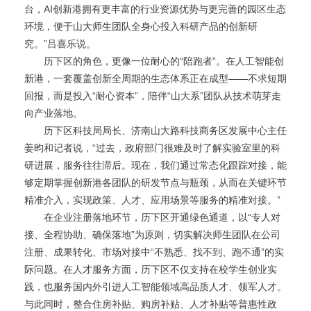
台，AI创新港拥有更丰富的行业资源优势与更完善的园区生态
环境，便于山大师生团队全身心投入科研产品的创新研
究。”吕喜乐说。
历下区的角色，更像一位耐心的“陪跑者”。在人工智能创
新港，一套覆盖创新全周期的生态体系正在成型——不求短期
回报，而是投入“耐心资本”，陪伴“山大系”团队从技术萌芽走
向产业落地。
历下区科技局局长、济南山大路科技商务区发展中心主任
姜昀和记者说，“过去，政府部门很难及时了解实验室里的科
研进展，服务往往滞后。现在，我们通过常态化跟踪对接，能
够定期掌握创新港各团队的研发节点与瓶颈，从而在关键环节
精准介入，实现政策、人才、应用场景等服务的精准对接。”
在企业注册落地环节，历下区开通绿色通道，以“专人对
接、全程协助、确保落地”为原则，切实解决师生团队在公司
注册、成果转化、市场对接中“不熟悉、找不到、跑不通”的实
际问题。在人才服务方面，历下区不仅支持在校学生创业实
践，也服务国内外引进人工智能领域高品质人才、领军人才。
与此同时，整合住房补贴、购房补贴、人才补贴等普惠性政