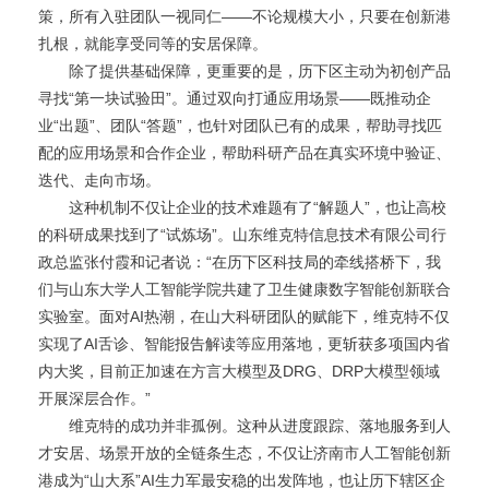
策，所有入驻团队一视同仁——不论规模大小，只要在创新港
扎根，就能享受同等的安居保障。
除了提供基础保障，更重要的是，历下区主动为初创产品
寻找“第一块试验田”。通过双向打通应用场景——既推动企
业“出题”、团队“答题”，也针对团队已有的成果，帮助寻找匹
配的应用场景和合作企业，帮助科研产品在真实环境中验证、
迭代、走向市场。
这种机制不仅让企业的技术难题有了“解题人”，也让高校
的科研成果找到了“试炼场”。山东维克特信息技术有限公司行
政总监张付霞和记者说：“在历下区科技局的牵线搭桥下，我
们与山东大学人工智能学院共建了卫生健康数字智能创新联合
实验室。面对AI热潮，在山大科研团队的赋能下，维克特不仅
实现了AI舌诊、智能报告解读等应用落地，更斩获多项国内省
内大奖，目前正加速在方言大模型及DRG、DRP大模型领域
开展深层合作。”
维克特的成功并非孤例。这种从进度跟踪、落地服务到人
才安居、场景开放的全链条生态，不仅让济南市人工智能创新
港成为“山大系”AI生力军最安稳的出发阵地，也让历下辖区企