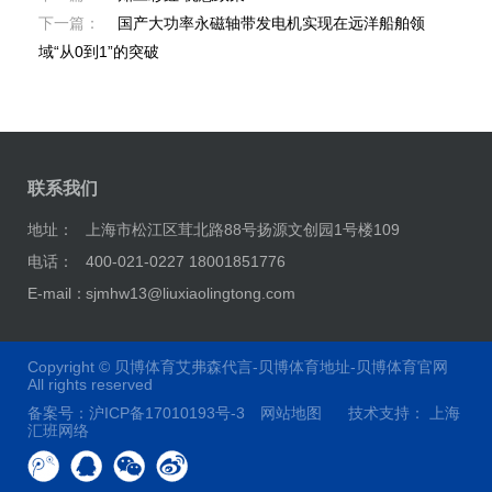
下一篇：
国产大功率永磁轴带发电机实现在远洋船舶领
域“从0到1”的突破
联系我们
地址：
上海市松江区茸北路88号扬源文创园1号楼109
电话：
400-021-0227 18001851776
E-mail：
sjmhw13@liuxiaolingtong.com
Copyright ©
贝博体育艾弗森代言-贝博体育地址-贝博体育官网
All rights reserved
备案号：
沪ICP备17010193号-3
网站地图
技术支持：
上海
汇班网络