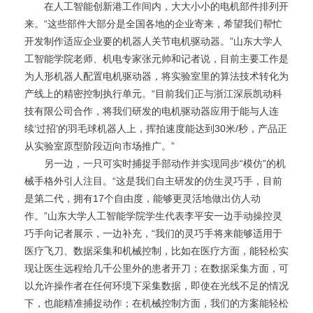
在人工智能创新港工作间内，大大小小的电机部件排列开
来。“这些部件大部分是全国各地的企业寄来，希望我们帮忙
开发制作适应企业要的机器人关节电机驱动器。”山东大学人
工智能学院老师、机电专家张元帅和记者说，目前主要工作是
为人形机器人配置电机驱动器，将实验室里的算法技术转化为
产线上的精密控制执行单元。“目前我们正与浙江深辰凯动科
技有限公司合作，将我们研发的电机驱动器应用于能与人连
续‘过招’的羽毛球机器人上，挥拍速度能达到30米/秒，产品正
从实验室原型阶段迈向市场推广。”
另一边，一只可实时捕捉手部动作并实现同步“模仿”的机
械手格外引人注目。“这是我们自主研发的仿生灵巧手，目前
是第二代，拥有17个自由度，能够更灵活地做出仿人动
作。”山东大学人工智能学院学生代表李平安一边手动操控灵
巧手向记者展示，一边补充，“我们的灵巧手将来能够适用于
医疗飞刀、数据采集和机械控制，比如在医疗方面，能轻松实
现让医生远程给几千公里外的患者开刀；在数据采集方面，可
以允许操作者在任何环境下采集数据，即使在光线不足的情况
下，也能精准捕捉动作；在机械控制方面，我们的方案能轻松