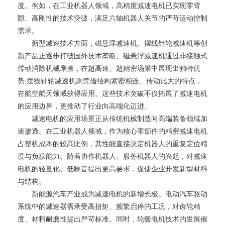
度。例如，在工业机器人领域，高精度减速电机已实现零背
隙、高刚性的技术突破，满足六轴机器人关节的严苛运动控制
需求。
新型减速技术方面，磁悬浮减速机、摆线针轮减速机等创
新产品正逐步打破国外技术垄断。磁悬浮减速机通过非接触式
传动消除机械摩擦，在超高速、超精密场景中展现出独特优
势;摆线针轮减速机则凭借结构紧密相连、传动比大的特点，
在航空航天领域获得应用。这些技术突破不仅拓展了减速电机
的应用边界，更推动了行业向高端化迈进。
减速电机的应用场景正从传统机械制造向高端装备领域加
速渗透。在工业机器人领域，作为核心零部件的精密减速电机
占整机成本的较高比例，其性能直接决定机器人的重复定位精
度与负载能力。随着协作机器人、服务机器人的兴起，对减速
电机的轻量化、低噪音提出更高要求，促使企业开发新型材料
与结构。
新能源汽车产业成为减速电机的新增长极。电动汽车驱动
系统中的减速器需承受高扭矩、频繁启停的工况，对齿轮精
度、材料耐磨性提出严苛标准。同时，轮毂电机技术的发展催