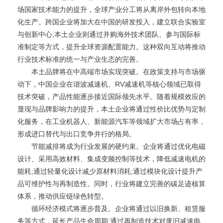
场国家技术能力的提升，全球产业分工将从离岸外包转向本地
化生产。跨国企业将加大在中国的研发投入，建立联合实验室
与创新中心;本土企业则通过并购海外技术团队、参与国际标
准制定等方式，提升全球资源配置能力。这种双向互动将推动
行业技术标准的统一与产业生态的完善。
本土品牌将在中高端市场实现突破。在政策支持与市场驱
动下，中国企业在谐波减速机、RV减速机等核心领域已取得
技术突破，产品性能逐步接近国际领先水平。随着规模效应的
显现与品牌影响力的提升，本土企业将通过性价比优势与定制
化服务，在工业机器人、新能源汽车等领域扩大市场占有率，
形成进口替代与出口竞争并行的格局。
节能减排将成为行业发展的硬约束。企业将通过优化电磁
设计、采用高效材料、集成变频控制等技术，降低减速电机的
能耗;通过轻量化设计减少原材料消耗;通过模块化设计提升产
品可维护性与再制造性。同时，行业将建立完善的碳足迹核算
体系，推动供应链绿色转型。
循环经济模式将逐步普及。企业将通过以旧换新、租赁服
务等方式，延长产品生命周期;通过再制造技术对废旧减速电