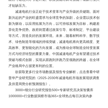
才短缺压力。
减速电机行业正处于技术变革与产业升级的关键期。面对
新兴起的产业的旺盛需求与全球竞争的加剧，企业需以技术创
新为驱动，以应用拓展为方向，以可持续发展为目标，构建差
异化竞争优势。政府则需通过政策引导、标准制定、平台建设
等方式，营造良好的发展环境。未来，随着材料科学、数字技
术、绿色制造等领域的持续突破，减速电机将向更高精度、更
高效率、更智能化的方向发展，成为推动全球制造业转变发展
方式与经济转型的重要力量。中国减速电机产业有望通过技术
突破与模式创新，实现从跟跑到并跑乃至领跑的跨越，在全球
产业格局中占据更有利的位置。
欲获取更多行业市场数据及报告专业解析，点击查看中研
普华产业研究院的《2025-2030年减速电机市场发展现状调查
及供需局势分析预测报告》。
3000+细分行业研究报告500+专家研究员决策智囊库
1000000+行业数据洞察市场365+全球热点每日决策内参