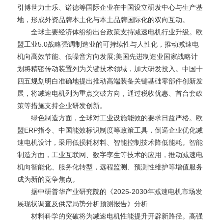
引博世力士乐、诺德等国际企业在中国设立研发中心与生产基
地，形成外资品牌本土化与本土品牌国际化的双向互动。
全球主要经济体纷纷出台政策支持减速电机行业升级。欧
盟工业5.0战略强调制造业的可持续性与人性化，推动减速电
机向高效节能、低噪音方向发展;美国先进制造业国家战略计
划将精密传动装置列为关键技术领域，加大研发投入。中国十
四五规划明白准确地提出推动高端装备关键基础零部件创新发
展，将减速电机列为重点突破方向，通过税收优惠、首台套政
策等措施支持企业研发创新。
绿色制造方面，全球对工业设施能效的要求日益严格。欧
盟ERP指令、中国能效标识制度等政策工具，倒逼企业优化减
速电机设计，采用低损耗材料、智能控制技术降低能耗。智能
制造方面，工业互联网、数字孪生等技术的应用，推动减速电
机向智能化、服务化转型，远程监测、预测性维护等增值服务
成为新的竞争焦点。
据中研普华产业研究院的《2025-2030年减速电机市场发
展现状调查及供需局势分析预测报告》分析
材料科学的突破将为减速电机性能提升开辟新路径。高强