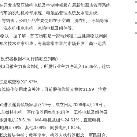
在开发热泵压缩机电机及控制并积极布局新能源热管理系统
汽车的发动机冷却系统、电池热管理系统及水暖系统。
与销售，公司产品主要使用在于空调、洗衣机、冰箱等家
、洗衣机排水电机、冰箱电机及组件等。
苏芯物联，据了解，苏芯物联是一家端到端工业健康物联网解
知名技术专家组成，有着非常丰富的市场开发、商业运营、
投资者根据不同行情独立判断)
连续3日被主力资金增仓；所属行业主力净流入15.36亿，连续
总成交额的7.87%。
线操作使用建议关注；目前股价靠近支撑位31.99，注意
遥观镇钱家塘路19号，成立日期2006年4月29日，
、汽车微特电机、医疗仪器用智能化组件、工控电机及组件及
机28.61%，MA-电机及组件24.61%，直流电机
水电机4.79%，其他3.09%，同步电机1.84%。
概念板块包括：数字孪生、机器人执行器概念、军民融合、