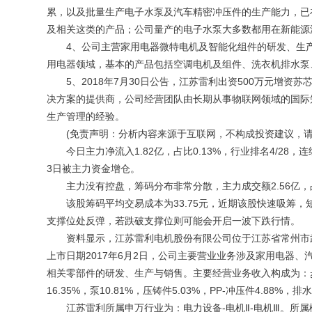
累，以及批量生产电子水泵及汽车精密冲压件的生产能力，已
及相关这类的产品；公司量产的电子水泵大多数都用在新能源
4、公司主营家用电器微特电机及智能化组件的研发、生产
用电器领域，基本的产品包括空调电机及组件、洗衣机排水泵
5、2018年7月30日公告，江苏雷利出资500万元增资
决方案的提供商，公司经营团队由长期从事物联网领域的国际
生产管理的经验。
(免责声明：分析内容来源于互联网，不构成投资建议，请
今日主力净流入1.82亿，占比0.13%，行业排名4/28，
3日被主力资金增仓。
主力没有控盘，筹码分布非常分散，主力成交额2.56亿，占
该股筹码平均交易成本为33.75元，近期该股快速吸筹，短
支撑位处反弹，若跌破支撑位则可能会开启一波下跌行情。
资料显示，江苏雷利电机股份有限公司位于江苏省常州市武进区
上市日期2017年6月2日，公司主要营业业务涉及家用电器
相关零部件的研发、生产与销售。主要经营业务收入构成为：步进电
16.35%，泵10.81%，压铸件5.03%，PP-冲压件4.88%，排
江苏雷利所属申万行业为：电力设备-电机Ⅱ-电机Ⅲ。所属