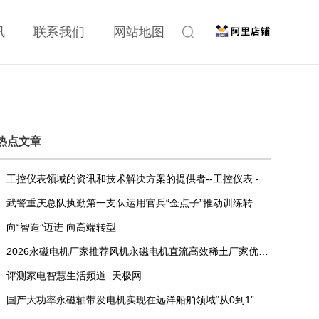
讯
联系我们
网站地图
热点文章
工控仪表领域的资讯和技术解决方案的提供者--工控仪表 - OFweek仪器网
武警重庆总队执勤第一支队运用官兵“金点子”推动训练转变发展方式与经济转型
向“智造”迈进 向高端转型
2026永磁电机厂家推荐风机永磁电机直流高效稀土厂家优选指南！
评测家电智慧生活频道_天极网
国产大功率永磁轴带发电机实现在远洋船舶领域“从0到1”的突破