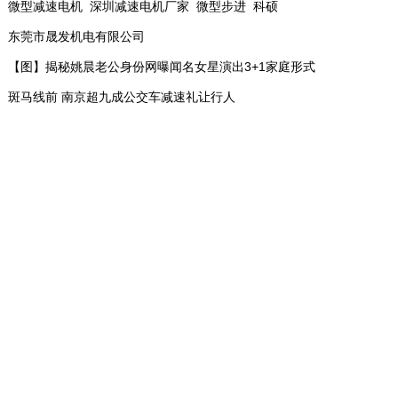
微型减速电机_深圳减速电机厂家_微型步进_科硕
东莞市晟发机电有限公司
【图】揭秘姚晨老公身份网曝闻名女星演出3+1家庭形式
斑马线前 南京超九成公交车减速礼让行人