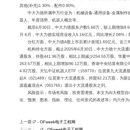
其他(补充)1.30%，配件0.80%。
中大力德所属申万行业为：机械设备-通用设备-金属制作
器人、年度强势、机器人概念等。
截至6月30日，中大力德股东户数5.68万，较上期增加8.67%
月-6月，中大力德实现营业收入5.16亿元，同比增长2.08%；归
分红方面，中大力德A股上市后累计派现1.60亿元。近三年，
机构持仓方面，截止2025年6月30日，中大力德十大流通股
通股东，持股441.96万股，相比上期减少254.55万股。华夏
263.57万股，相比上期增加96.12万股。香港中央结算有限
4.82万股。天弘中证机器人ETF（159770）位居第九大流
起A（021489）位居第十大流通股东，持股92.21万股，为
源嘉鑫混合A（001765）退出十大流通股东之列。
风险提示：市场有风险，投资需谨慎。本文为AI大模型自
论、预测、图表、指标、理论、任何形式的表述等）均只作为
上一篇:
i7 - OFweek电子工程网
下一篇：
i7 - OFweek电子工程网