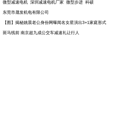
微型减速电机_深圳减速电机厂家_微型步进_科硕
东莞市晟发机电有限公司
【图】揭秘姚晨老公身份网曝闻名女星演出3+1家庭形式
斑马线前 南京超九成公交车减速礼让行人