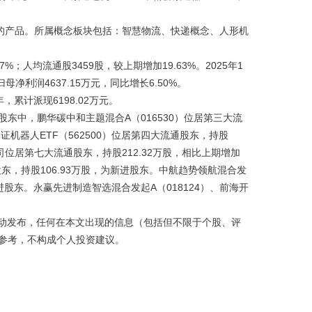
的产品。所属概念板块包括：智慧物流、快递概念、人形机
；人均流通股3459股，较上期增加19.63%。2025年1
母净利润4637.15万元，同比增长6.50%。
累计派现6198.02万元。
东中，鹏华碳中和主题混合A（016530）位居第三大流
中证机器人ETF（562500）位居第四大流通股东，持股
公司位居第七大流通股东，持股212.32万股，相比上期增加
通股东，持股106.93万股，为新进股东。中航趋势领航混合发
新进股东。永赢先进制造智选混合发起A（018124）、前海开
动发布，任何在本文出现的信息（包括但不限于个股、评
参考，不构成个人投资建议。