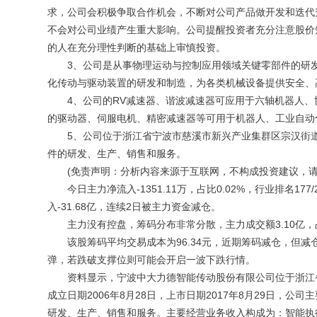
求，公司会积极争取合作机会，不断对公司产品做开发和迭代
不会对公司业绩产生重大影响。公司提醒投资者充分注意股价
的人在充分理性判断的基础上审慎投资。
3、公司是从事物理运动与控制应用领域关键零部件的研发
化传动与驱动装置的研发和制造，为各类机械设备提供安全、
4、公司的RV减速器、谐波减速器可应用于六轴机器人、
的驱动器、伺服电机、精密减速器等可用于机器人、工业自动
5、公司位于浙江省宁波市慈溪市新兴产业集群区宗汉街道新
件的研发、生产、销售和服务。
(免责声明：分析内容来源于互联网，不构成投资建议，请
今日主力净流入-1351.11万，占比0.02%，行业排名17
入-31.68亿，连续2日被主力资金减仓。
主力没有控盘，筹码分布非常分散，主力成交额3.10亿，占
该股筹码平均交易成本为96.34元，近期筹码减仓，但减仓
弹，若跌破支撑位则可能会开启一波下跌行情。
资料显示，宁波中大力德智能传动股份有限公司位于浙江省
成立日期2006年8月28日，上市日期2017年8月29日，
研发、生产、销售和服务。主要经营业务收入构成为：智能执行单元3