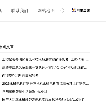
讯
联系我们
网站地图
热点文章
工控仪表领域的资讯和技术解决方案的提供者--工控仪表 - OFweek仪器网
武警重庆总队执勤第一支队运用官兵“金点子”推动训练转变发展方式与经济转型
向“智造”迈进 向高端转型
2026永磁电机厂家推荐风机永磁电机直流高效稀土厂家优选指南！
评测家电智慧生活频道_天极网
国产大功率永磁轴带发电机实现在远洋船舶领域“从0到1”的突破