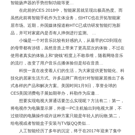
智能扬声器的手势控制功能等更…
在此前的CES 2018中，智能家居就呈现出极高热度。而
虽然此前将智能手机作为主体业务，但HTC也在开拓智能家
居市场。近期，外国媒体报道称HTC已成功研发智能灯泡新
品，并可对家庭内是否有人摔倒进行监测。 …
小编是一个对音乐比较有好感的人，从最早的CD到现在
的母带都有涉猎，虽然音质上带来了更高层次的体验，不过在
使用者真实的体验上和“烧钱”程度上不敢恭维，随着网络音乐
的流行，改变了用户音乐点播体验但是却在音质…
科技一直在改变着人们的生活，为大家提供更智能化、科
技化的居家生活方式。许多品牌厂商也针对智能家居推出了各
式各样的产品和解决方案。美国时间1月9日，享誉全球的
CES美国消费电子展如期举办，科勒作为应邀…
想要实现电视大屏通话要怎么实现呢？方法有二：第一，
将电视作为电脑显示屏，外接一PC主机输出到电视大屏，不
过烦琐的电脑操作或许这种方案只能是年轻人的玩物;第二，
给电视或者智能盒子安装与TV版QQ类似…
人工智能经历了多年的沉淀，终于在2017年迎来了集中