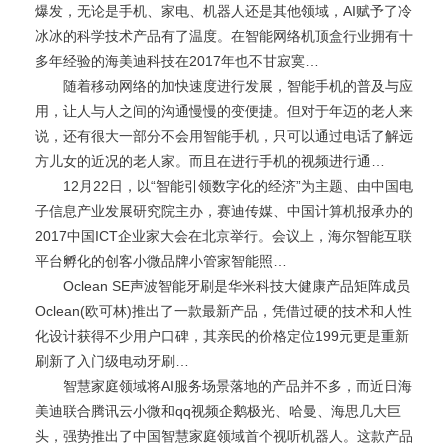
爆发，无论是手机、家电、机器人还是其他领域，AI赋予了冷
冰冰的科学技术产品有了温度。在智能网络机顶盒行业拥有十
多年经验的海美迪科技在2017年也不甘寂寞…
随着移动网络的加快速度进行发展，智能手机的普及与应
用，让人与人之间的沟通慢慢的变便捷。但对于年迈的老人来
说，还有很大一部分不会用智能手机，只可以通过电话了解远
方儿女的近况的老人家。而且在进行手机的视频进行通…
12月22日，以“智能引领数字化的经济”为主题、由中国电
子信息产业发展研究院主办，赛迪传媒、中国计算机报承办的
2017中国ICT企业家大会在北京举行。会议上，海尔智能互联
平台孵化的创客小微品牌小管家智能照…
Oclean SE声波智能牙刷是华米科技大健康产品矩阵成员
Oclean(欧可林)推出了一款最新产品，凭借过硬的技术和人性
化设计获得不少用户口碑，其亲民的价格定位199元更是重新
刷新了入门级电动牙刷…
智慧家庭领域将AI服务场景落地的产品并不多，而近日海
美迪联合腾讯云小微和qq视频企鹅极光、哈曼、海思几大巨
头，强势推出了中国智慧家庭领域首个视听机器人。这款产品