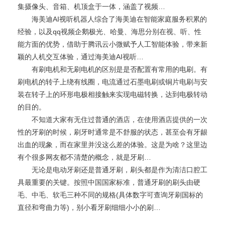
集摄像头、音箱、机顶盒于一体，涵盖了视频…
海美迪AI视听机器人综合了海美迪在智能家庭服务积累的
经验，以及qq视频企鹅极光、哈曼、海思分别在视、听、性
能方面的优势，借助于腾讯云小微赋予人工智能体验，带来新
颖的人机交互体验，通过海美迪AI视听…
有刷电机和无刷电机的区别是是否配置有常用的电刷。有
刷电机的转子上绕有线圈，电流通过石墨电刷或铜片电刷与安
装在转子上的环形电极相接触来实现电磁转换，达到电极转动
的目的。
不知道大家有无住过普通的酒店，在使用酒店提供的一次
性的牙刷的时候，刷牙时通常是不舒服的状态，甚至会有牙龈
出血的现象，而在家里并没这么差的体验。这是为啥？这里边
有个很多网友都不清楚的概念，就是牙刷…
无论是电动牙刷还是普通牙刷，刷头都是作为清洁口腔工
具最重要的关键。按照中国国家标准，普通牙刷的刷头由硬
毛、中毛、软毛三种不同的规格(具体数字可查询牙刷国标的
直径和弯曲力等)，别小看牙刷细细小小的刷…