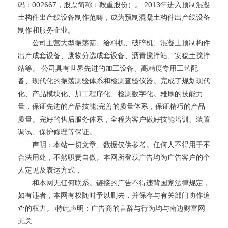
码：002667，股票简称：鞍重股份）。 2013年进入预制混凝
土构件出产线设备制作范畴，成为预制混凝土构件出产线设备
制作和服务企业。
公司主营大型振荡筛、给料机、破碎机、混凝土预制构件
出产成套设备、废物分选成套设备、沥青搅拌站、安稳土搅拌
站等。 公司具有世界先进的加工设备、高精度专用工艺配
备、现代化的振荡测验体系和检测查验仪器。完成了规划现代
化、产品模块化、加工程序化、检测数字化。雄厚的技能力
量，保证先进的产品技能;完善的质量体系，保证精巧的产品
质量。完好的售后服务体系，全程为客户做好技能培训、装置
调试、保护修理等保证。
声明：本站一切文章、数据仅供参考。任何人不得用于不
合法用处，不然职责自傲。本网所登载广告均为广告客户的个
人定见及表达方式，
和本网无任何联系。链接的广告不得违背国家法律规定，
如有违者，本网有权随时予以删去，并保存与有关部门协作追
查的权力。 特此声明：广告商的言辞与行为均与南边财富网
无关