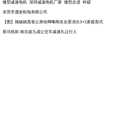
微型减速电机_深圳减速电机厂家_微型步进_科硕
东莞市晟发机电有限公司
【图】揭秘姚晨老公身份网曝闻名女星演出3+1家庭形式
斑马线前 南京超九成公交车减速礼让行人