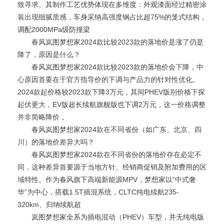
致寻求。其制作工艺优势体现在多维度：外观漆面经过精密涂
装出现细腻质感，车身采纳高强度钢占比超75%的笼式结构，
调配2000MPa级防撞梁
春风岚图梦想家2024款比较2023款的落地价是涨了仍是
降了，原因是什么？
春风岚图梦想家2024款比较2023款的落地价会下降，中
心原因首要在于官方指导价的下调与产品力的针对性优化。
2024款起价格较2023款下降3万元，其间PHEV版别价格下探
起伏更大，EV版超长续航旗舰版也下调2万元，这一价格调整
并非简略降价，
春风岚图梦想家2024款在不同省份（如广东、北京、四
川）的落地价差异大吗？
春风岚图梦想家2024款在不同省份的落地价存在必定不
同，这种差异首要源于当地方针、经销商促销及附加费用的区
域特性。作为春风旗下高端新能源MPV，梦想家以“中式奢
华”为中心，搭载1.5T插混系统，CLTC纯电续航235-
320km、归纳续航超
岚图梦想家全系为插电混动（PHEV）车型，并无纯电版