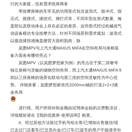
行的大家庭，也有需求统筹商务
带按摩座椅的车常见的功用形式包含波浪式、脉冲式、指
压式、摇摆式、揉捏式、捶打式等，不同车型在形式数量、掩
盖部位及联动体会上存在必定的差异。这些形式经过机械或气
动设备模仿专业按摩方法，针对不同场景和需求规划：波浪式
以接连揉捏感掩盖腰背大面积肌肉，脉
岚图MPV与上汽大通MAXUS MIFA在空间布局与座椅装
备方面各有哪些亮点？
岚图MPV（以岚图梦想家为例）的亮点在于第二排奢华
独立座椅与灵敏的储物空间布局，而上汽大通MAXUS MIFA 9
则以三排座椅的场景化联动与第三排的空间灵敏性为中心优
势。 详细来看，岚图梦想家依托3200mm轴距打造2+2+3黄
金布局
进行线、用户所得补助金额由试驾体会贴的点赞数决议，
详细规矩请在【我的优惠券-使用说明】检查。
4、经过其他方法留过手机号给出售/已增加出售微信/现
已去过门店看车/已交意向金/已订车/已提车的用户不能请求补