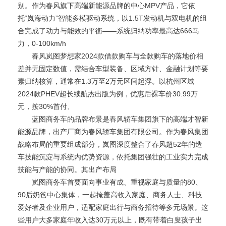
别。作为春风旗下高端新能源品牌的中心MPV产品，它依
托“岚海动力”智能多模驱动系统，以1.5T发动机与双电机的组
合完成了动力与能效的平衡——系统归纳功率最高达666马
力，0-100km/h
春风岚图梦想家2024款借款购车与全款购车的落地价相
差并无固定数值，需结合车型装备、区域方针、金融计划等要
素归纳核算，通常在1.3万至2万元区间起浮。以杭州区域
2024款PHEV超长续航杰出版为例，优惠后裸车价30.99万
元，按30%首付、
蓝图商务车的品牌布景是春风轿车集团旗下的高端才智新
能源品牌，出产厂商为春风轿车集团有限公司。作为春风集团
战略布局的重要组成部分，岚图深度整合了春风超52年的造
车技能沉淀与系统内优势资源，依托集团强壮的工业实力完成
技能与产能的协同。其出产布局
岚图商务车首要面向事业有成、重视家庭与质量的80、
90后奶爸中心集体，一起掩盖高收入家庭、商务人士、科技
爱好者及企业用户，适配家庭出行与商务招待等多元场景。这
些用户大多家庭年收入达30万元以上，既有带着白叟孩子出