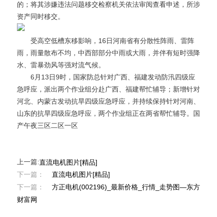
的；将其涉嫌违法问题移交检察机关依法审阅查看申述，所涉
资产同时移交。
受高空低槽东移影响，16日河南省有分散性阵雨、雷阵
雨，雨量散布不均，中西部部分中雨或大雨，并伴有短时强降
水、雷暴劲风等强对流气候。
6月13日9时，国家防总针对广西、福建发动防汛四级应
急呼应，派出两个作业组分赴广西、福建帮忙辅导；新增针对
河北、内蒙古发动抗旱四级应急呼应，并持续保持针对河南、
山东的抗旱四级应急呼应，两个作业组正在两省帮忙辅导。国
产午夜三区二区一区
上一篇:
直流电机图片[精品]
下一篇：
直流电机图片[精品]
下一篇：
方正电机(002196)_最新价格_行情_走势图—东方
财富网